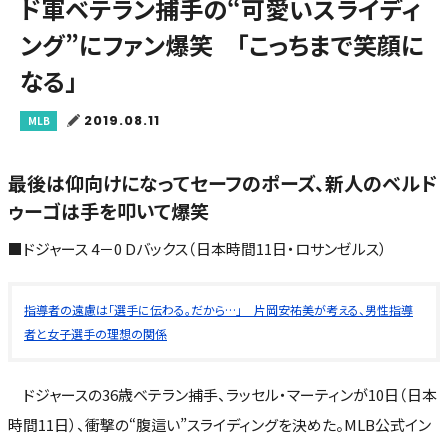
ド軍ベテラン捕手の“可愛いスライディ
ング”にファン爆笑 「こっちまで笑顔に
なる」
2019.08.11
MLB
最後は仰向けになってセーフのポーズ、新人のベルド
ゥーゴは手を叩いて爆笑
■ドジャース 4－0 Dバックス（日本時間11日・ロサンゼルス）
指導者の遠慮は「選手に伝わる。だから…」 片岡安祐美が考える、男性指導
者と女子選手の理想の関係
ドジャースの36歳ベテラン捕手、ラッセル・マーティンが10日（日本
時間11日）、衝撃の“腹這い”スライディングを決めた。MLB公式イン