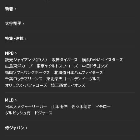
新着
大谷翔平
特集・連載
NPB
読売ジャイアンツ（巨人）
阪神タイガース
横浜DeNAベイスターズ
広島東洋カープ
東京ヤクルトスワローズ
中日ドラゴンズ
福岡ソフトバンクホークス
北海道日本ハムファイターズ
千葉ロッテマリーンズ
東北楽天ゴールデンイーグルス
オリックス・バファローズ
埼玉西武ライオンズ
MLB
日本人メジャーリーガー
山本由伸
佐々木朗希
イチロー
ダルビッシュ有
ドジャース
侍ジャパン