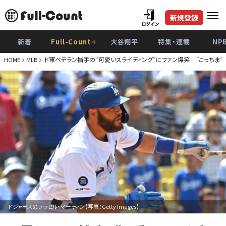
新規登録
新着
Full-Count＋
大谷翔平
特集・連載
NP
ド軍ベテラン捕手の“可愛いスライディング”にファン爆笑 「こっちまで
HOME
MLB
ドジャースのラッセル・マーティン【写真：Getty Images】