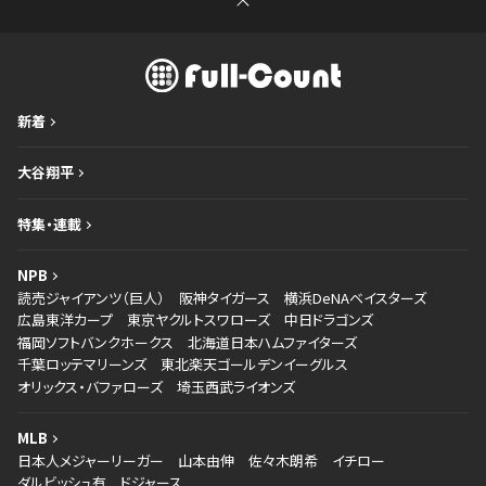
新着
大谷翔平
特集・連載
NPB
読売ジャイアンツ（巨人）
阪神タイガース
横浜DeNAベイスターズ
広島東洋カープ
東京ヤクルトスワローズ
中日ドラゴンズ
福岡ソフトバンクホークス
北海道日本ハムファイターズ
千葉ロッテマリーンズ
東北楽天ゴールデンイーグルス
オリックス・バファローズ
埼玉西武ライオンズ
MLB
日本人メジャーリーガー
山本由伸
佐々木朗希
イチロー
ダルビッシュ有
ドジャース