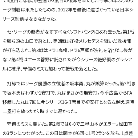
て3度目となる。原監督が3度目の復帰を果たした今季、5年ぶりのリ
ーグ制覇は果たしたものの、2012年を最後に遠ざかっている日本シ
リーズ制覇はならなかった。
セ・リーグの覇者がなすすべなくソフトバンクに敗れ去った。第1戦
を勝ち頭の山口で落とし、第2戦は好投メルセデスを継いだ救援陣
が打ち込まれ、第3戦はドラ1高橋、ドラ6戸郷が洗礼を浴びた。後が
ない第4戦はエース菅野に託されたが今シリーズ絶好調のグラシア
ルに被弾、守備のミスも加わって接戦を落とした。
打線ではリーグ優勝の立役者の坂本勇、丸が誤算だった。第3戦ま
で坂本勇はわずか1安打で、丸はまさかの無安打。今季広島からFA
移籍した丸は7回に今シリーズ16打席目で初安打となる左越え適時
二塁打を放ったが、時すでに遅かった。
守備のミスも響いた。第2戦では0-0で三塁山本がエラー。松田宣
の3ランにつながった。この日は岡本が6回に1号2ランを放ち、1点差