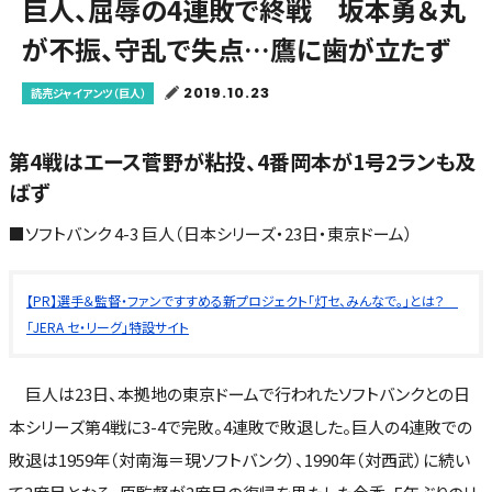
巨人、屈辱の4連敗で終戦 坂本勇＆丸
が不振、守乱で失点…鷹に歯が立たず
2019.10.23
読売ジャイアンツ（巨人）
第4戦はエース菅野が粘投、4番岡本が1号2ランも及
ばず
■ソフトバンク 4-3 巨人（日本シリーズ・23日・東京ドーム）
【PR】選手＆監督・ファンですすめる新プロジェクト「灯セ、みんなで。」とは？
「JERA セ・リーグ」特設サイト
巨人は23日、本拠地の東京ドームで行われたソフトバンクとの日
本シリーズ第4戦に3-4で完敗。4連敗で敗退した。巨人の4連敗での
敗退は1959年（対南海＝現ソフトバンク）、1990年（対西武）に続い