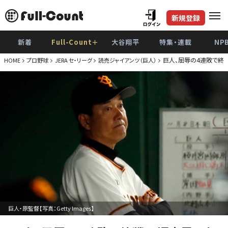
新規登録
新着
Full-Count＋
大谷翔平
特集・連載
NP
巨人、屈辱の4連敗で終
HOME
プロ野球
JERA セ・リーグ
読売ジャイアンツ（巨人）
巨人・原監督【写真：Getty Images】