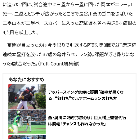
に迫った7回に、試合途中に三塁から一塁に回った岡本がエラー。1
死一、二塁とピンチが広がったところで長谷川勇のゴロをさばいた
二塁山本が二塁ベースカバーに入った遊撃坂本勇へ悪送球。痛恨の
4点目を献上した。
奮闘が目立ったのは今季限りで引退する阿部、第3戦で2打席連続
連続本塁打を放った37歳の亀井らベテラン勢。課題が浮き彫りにな
った4試合だった。（Full-Count編集部）
あなたにおすすめ
NEW
アッパースイング信仰に疑問「確率が悪くな
る」 “釘打ち”で示すホームランの打ち方
燕・奥川に2安打完封負け 巨人橋上監督代行
は脱帽「チャンスも作れなかった」
NEW