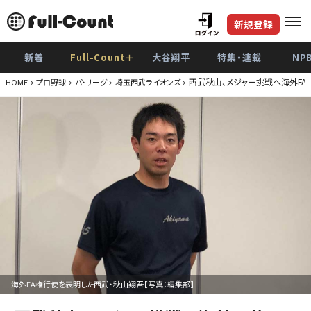
新規登録
新着
Full-Count＋
大谷翔平
特集・連載
NP
西武秋山、メジャー挑戦へ海外FA
HOME
プロ野球
パ・リーグ
埼玉西武ライオンズ
海外FA権行使を表明した西武・秋山翔吾【写真：編集部】