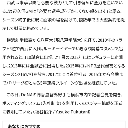
西武は来季以降も必要な戦力として引き留めに全力を注いでい
る。渡辺久信GMは「必要な選手。恥ずかしくない額を出す」と語る。
シーズン終了後に既に面談の場を設けて、複数年での大型契約を提
示して慰留に務めている。
横浜創学館高から八戸大（現八戸学院大）を経て、2010年のドラ
フト3位で西武に入団。ルーキーイヤーでいきなり開幕スタメンで起
用されると、110試合に出場。2年目の2012年にはレギュラーに定着
し、2013年には全試合に出場した。2015年にはNPB歴代最高となる
シーズン216安打を放ち、2017年には首位打者。2015年から今季ま
でパ・リーグ初となる5年連続フルイニング出場を継続していた。
この日、DeNAの筒香嘉智外野手も横浜市内で記者会見を開き、
ポスティングシステム（入札制度）を利用してのメジャー挑戦を正式
に表明していた。（福谷佑介 / Yusuke Fukutani）
あなたにおすすめ