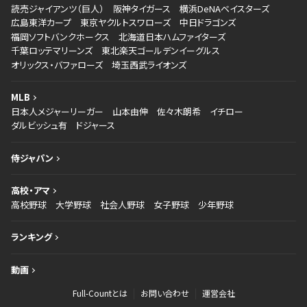
読売ジャイアンツ（巨人）
阪神タイガース
横浜DeNAベイスターズ
広島東洋カープ
東京ヤクルトスワローズ
中日ドラゴンズ
福岡ソフトバンクホークス
北海道日本ハムファイターズ
千葉ロッテマリーンズ
東北楽天ゴールデンイーグルス
オリックス・バファローズ
埼玉西武ライオンズ
MLB
日本人メジャーリーガー
山本由伸
佐々木朗希
イチロー
ダルビッシュ有
ドジャース
侍ジャパン
高校・アマ
高校野球
大学野球
社会人野球
女子野球
少年野球
ランキング
動画
Full-Countとは
お問い合わせ
運営会社