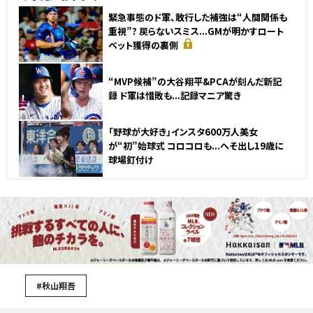
緊急事態のド軍、敢行した補強は“人間関係も
重視”? 戻らないスミス...GMが明かすロート
ベット獲得の裏側
“MVP候補”の大谷翔平&PCAが刻んだ新記
録 ド軍は惜敗も...記録マニア驚き
「野球が大好き」インスタ600万人美女
が“初”始球式 コロコロも...へそ出し19歳に
球場釘付け
#秋山翔吾