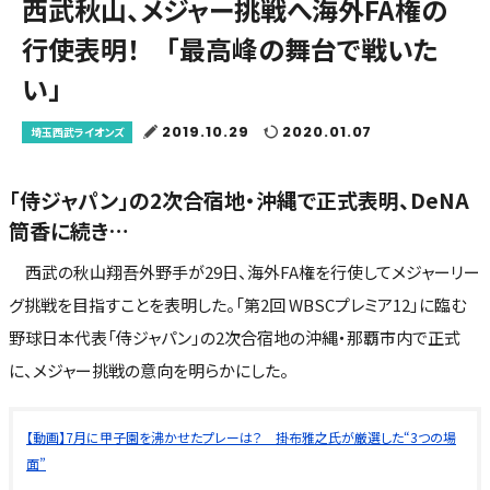
西武秋山、メジャー挑戦へ海外FA権の
行使表明！ 「最高峰の舞台で戦いた
い」
2019.10.29
2020.01.07
埼玉西武ライオンズ
「侍ジャパン」の2次合宿地・沖縄で正式表明、DeNA
筒香に続き…
西武の秋山翔吾外野手が29日、海外FA権を行使してメジャーリー
グ挑戦を目指すことを表明した。「第2回 WBSCプレミア12」に臨む
野球日本代表「侍ジャパン」の2次合宿地の沖縄・那覇市内で正式
に、メジャー挑戦の意向を明らかにした。
【動画】7月に甲子園を沸かせたプレーは？ 掛布雅之氏が厳選した“3つの場
面”