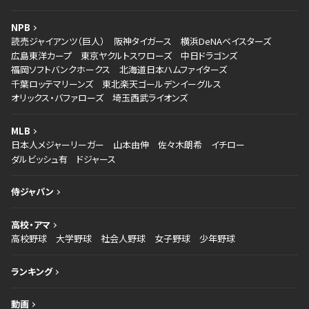
NPB
読売ジャイアンツ（巨人）
阪神タイガース
横浜DeNAベイスターズ
広島東洋カープ
東京ヤクルトスワローズ
中日ドラゴンズ
福岡ソフトバンクホークス
北海道日本ハムファイターズ
千葉ロッテマリーンズ
東北楽天ゴールデンイーグルス
オリックス・バファローズ
埼玉西武ライオンズ
MLB
日本人メジャーリーガー
山本由伸
佐々木朗希
イチロー
ダルビッシュ有
ドジャース
侍ジャパン
高校・アマ
高校野球
大学野球
社会人野球
女子野球
少年野球
ランキング
動画