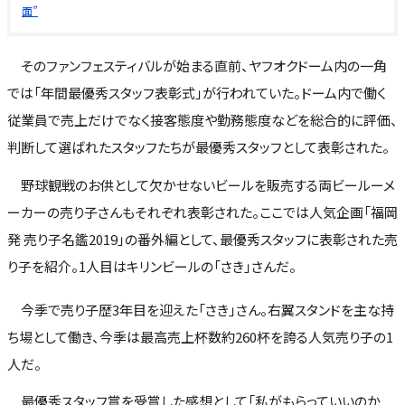
面”
そのファンフェスティバルが始まる直前、ヤフオクドーム内の一角
では「年間最優秀スタッフ表彰式」が行われていた。ドーム内で働く
従業員で売上だけでなく接客態度や勤務態度などを総合的に評価、
判断して選ばれたスタッフたちが最優秀スタッフとして表彰された。
野球観戦のお供として欠かせないビールを販売する両ビールーメ
ーカーの売り子さんもそれぞれ表彰された。ここでは人気企画「福岡
発 売り子名鑑2019」の番外編として、最優秀スタッフに表彰された売
り子を紹介。1人目はキリンビールの「さき」さんだ。
今季で売り子歴3年目を迎えた「さき」さん。右翼スタンドを主な持
ち場として働き、今季は最高売上杯数約260杯を誇る人気売り子の1
人だ。
最優秀スタッフ賞を受賞した感想として「私がもらっていいのか