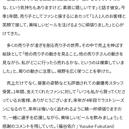
な、という気持ちもありますけど、素直に嬉しいです」と話す彼女。今
季1年間、売り子としてファンと接するにあたって「1人1人のお客様と
笑顔で接して、美味しいビールを注げるように頑張りました」と心が
けてきた。
多くの売り子が凌ぎを削る売り子の世界。その中で売上を伸ばす
秘訣として「他の売り子の動きを見ること。他の売り子さんの動きを
見ながら、私がどこに行ったら売れるかな、というのは模索していま
した」と、周りの動きに注意し、視野を広く保つことを挙げた。
売上だけでなく、接客の姿勢なども評価されての最優秀スタッフ
受賞。1年間、支えてくれたファンに対して「いつも私から買ってくださ
っているお客様、ありがとうございます。来年が4年目でラストシーズ
ンになるので、来年は悔いなく追われるように精一杯頑張りますの
で、一緒に選手を応援しながら、美味しいビールを飲みましょう」と
感謝のコメントを残していた。（福谷佑介 / Yusuke Fukutani）