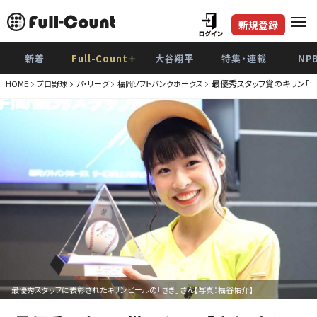
新規登録
新着
Full-Count＋
大谷翔平
特集・連載
NP
最優秀スタッフ賞のキリン「さ
HOME
プロ野球
パ・リーグ
福岡ソフトバンクホークス
最優秀スタッフに表彰されたキリンビールの「さき」さん【写真：福谷佑介】