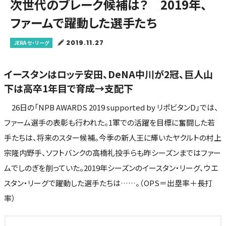
次世代のブレーク候補は？ 2019年、
ファームで躍動した選手たち
2019.11.27
JERA セ・リーグ
イースタンはロッテ安田、DeNA中川が2冠、巨人山
下は高卒1年目で育成→支配下
26日の「NPB AWARDS 2019 supported by リポビタンD」では、
ファーム選手の表彰も行われた。1軍での活躍を目標に奮闘した若
手たちは、将来のスター候補。今季の新人王に輝いたヤクルトの村上
宗隆内野手、ソフトバンクの高橋礼投手らも昨シーズンまではファー
ムでしのぎを削っていた。2019年シーズンのイースタン・リーグ、ウエ
スタン・リーグで躍動した選手たちは……。（OPS＝出塁率＋長打
率）