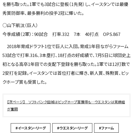
を勝ち取った。1軍でも3試合に登板（1先発）し、イースタンでは最優
秀賞防御率、最多勝利の投手2冠に輝いた。
○山下航汰（巨人）
今季成績（2軍）：90試合 打率.332 7本 40打点 OPS.867
2018年育成ドラフト1位で巨人に入団。育成1年目ながらファーム
53試合で打率.316、3本塁打、18打点の好成績で、7月5日に球団史上
初となる高卒1年目での支配下登録を勝ち取った。1軍では12打数で
2安打を記録。イースタンでは首位打者に輝き、新人賞、殊勲賞、ビッ
クホープ賞も受賞した。
ソフトバンク田城はビッグホープ賞獲得も…ウエスタンは実績組
が奮闘
#イースタン・リーグ
#ウエスタン・リーグ
#ファーム