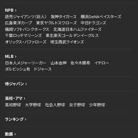
NPB
読売ジャイアンツ（巨人）
阪神タイガース
横浜DeNAベイスターズ
広島東洋カープ
東京ヤクルトスワローズ
中日ドラゴンズ
福岡ソフトバンクホークス
北海道日本ハムファイターズ
千葉ロッテマリーンズ
東北楽天ゴールデンイーグルス
オリックス・バファローズ
埼玉西武ライオンズ
MLB
日本人メジャーリーガー
山本由伸
佐々木朗希
イチロー
ダルビッシュ有
ドジャース
侍ジャパン
高校・アマ
高校野球
大学野球
社会人野球
女子野球
少年野球
ランキング
動画