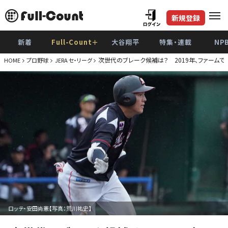
新規登録
新着
Full-Count＋
大谷翔平
特集・連載
NP
次世代のブレーク候補は？ 2019年、ファームで
HOME
プロ野球
JERA セ・リーグ
ロッテ・安田尚憲【写真：荒川祐史】