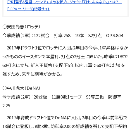
【PR】選手＆監督・ファンですすめる新プロジェクト「灯セ、みんなで。」とは？
「JERA セ・リーグ」特設サイト
○安田尚憲（ロッテ）
今季成績（2軍）：122試合 打率.258 19本 82打点 OPS.804
2017年ドラフト1位でロッテに入団。2年目の今季、1軍昇格はなか
ったもののイースタンで本塁打、打点の2冠王に輝いた。昨季は1軍で
60打席に立ち、新人王資格（支配下5年以内、1軍で60打席以内）を
残すため、来季に期待がかかる。
○中川虎大（DeNA）
今季成績（2軍）：20登板 11勝3敗1セーブ 93奪三振 防御率
2.25
2017年育成ドラフト1位でDeNAに入団。2年目の今季は前半戦で
13試合に登板し、8勝3敗、防御率2.00の好成績を残して支配下契約