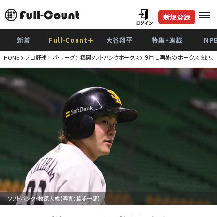
新規登録
新着
Full-Count＋
大谷翔平
特集・連載
NP
9月に再婚のホークス牧原、
HOME
プロ野球
パ・リーグ
福岡ソフトバンクホークス
ソフトバンク・牧原大成【写真：藤浦一都】