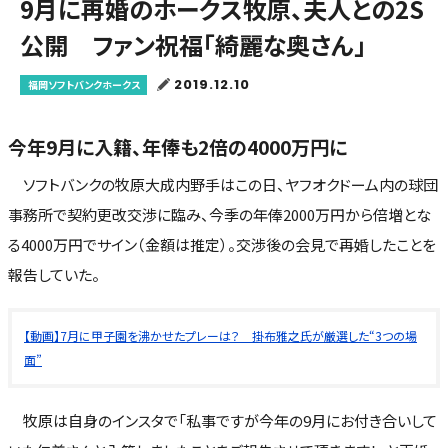
9月に再婚のホークス牧原、夫人との2S
公開 ファン祝福「綺麗な奥さん」
2019.12.10
福岡ソフトバンクホークス
今年9月に入籍、年俸も2倍の4000万円に
ソフトバンクの牧原大成内野手はこの日、ヤフオクドーム内の球団
事務所で契約更改交渉に臨み、今季の年俸2000万円から倍増とな
る4000万円でサイン（金額は推定）。交渉後の会見で再婚したことを
報告していた。
【動画】7月に甲子園を沸かせたプレーは？ 掛布雅之氏が厳選した“3つの場
面”
牧原は自身のインスタで「私事ですが今年の9月にお付き合いして