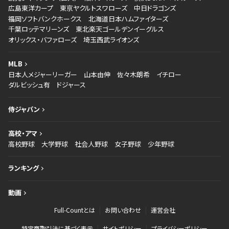
広島東洋カープ
東京ヤクルトスワローズ
中日ドラゴンズ
福岡ソフトバンクホークス
北海道日本ハムファイターズ
千葉ロッテマリーンズ
東北楽天ゴールデンイーグルス
オリックス・バファローズ
埼玉西武ライオンズ
MLB
日本人メジャーリーガー
山本由伸
佐々木朗希
イチロー
ダルビッシュ有
ドジャース
侍ジャパン
高校・アマ
高校野球
大学野球
社会人野球
女子野球
少年野球
ランキング
動画
Full-Countとは
お問い合わせ
運営会社
特定商取引法に基づく表示
サイトポリシー
プライバシーポリシー