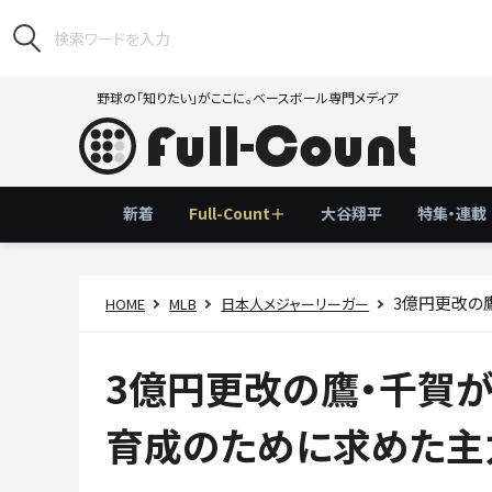
野球の「知りたい」がここに。ベースボール専門メディア
新着
Full-Count＋
大谷翔平
特集・連載
3億円更改の鷹
HOME
MLB
日本人メジャーリーガー
3億円更改の鷹・千賀
育成のために求めた主