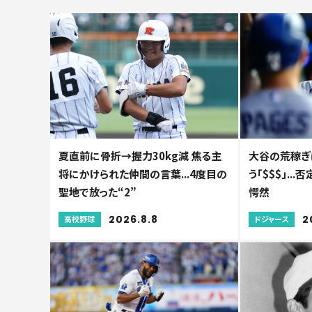
夏直前に骨折→握力30kg減 焦る主
大谷の荒稼ぎ
将にかけられた仲間の言葉...4度目の
う「$$$」.
聖地で放った“2”
愕然
2026.8.8
2
高校野球
ドジャース