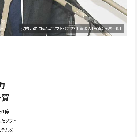
契約更改に臨んだソフトバンク・千賀滉大【写真：藤浦一都】
力
千賀
ら1億
したソフト
ステムを