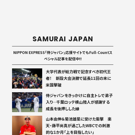
SAMURAI JAPAN
NIPPON EXPRESS「侍ジャパン」応援サイトでもFull-Countス
ペシャル記事を配信中!!
大学代表が総力戦で記念すべき初代王
者！ 新設大会決勝で延長11回の末に
米国撃破
侍ジャパンをきっかけに自主トレで弟子
入り…千葉ロッテ横山陸人が感謝する
成長を後押しした縁
山本由伸＆菊池雄星に受けた衝撃 楽
天・藤平尚真が過ごしたWBCでの刺激
的な1か月「上を目指したい」