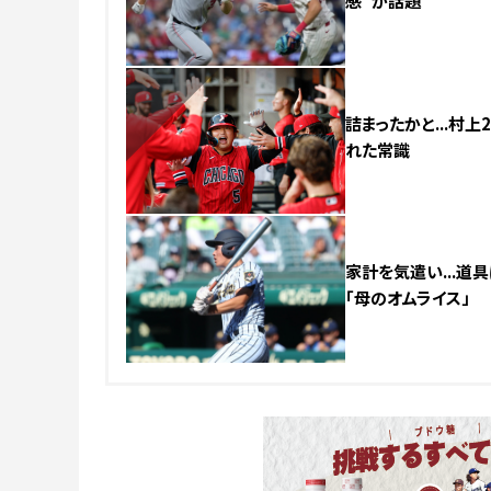
感”が話題
NEW
詰まったかと...村
れた常識
家計を気遣い...道
「母のオムライス」