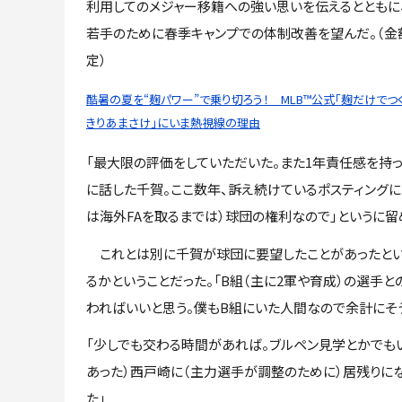
利用してのメジャー移籍への強い思いを伝えるとともに、
若手のために春季キャンプでの体制改善を望んだ。（金
定）
酷暑の夏を“麹パワー”で乗り切ろう！ MLB™公式「麹だけでつ
きりあまさけ」にいま熱視線の理由
「最大限の評価をしていただいた。また1年責任感を持
に話した千賀。ここ数年、訴え続けているポスティング
は海外FAを取るまでは）球団の権利なので」というに留
これとは別に千賀が球団に要望したことがあったとい
るかということだった。「B組（主に2軍や育成）の選手
わればいいと思う。僕もB組にいた人間なので余計にそう
「少しでも交わる時間があれば。ブルペン見学とかでも
あった）西戸崎に（主力選手が調整のために）居残りに
た」