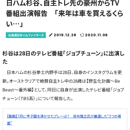
日ハム杉谷、自主トレ先の豪州からTV
番組出演報告 「来年は車を買えるくら
い…」
2019.12.28
2020.11.06
北海道日本ハムファイターズ
杉谷は28日のテレビ番組「ジョブチューン」に出演し
た
日本ハムの杉谷拳士内野手は28日、自身のインスタグラムを更
新。オーストラリアで絶賛自主トレ中の28歳は【野生化計画～Be
Beast～番外編】として、同日に自身が出演したテレビ番組「ジョブ
チューン（TBS系）」について報告した。
【動画】7月に甲子園を沸かせたプレーは？ 掛布雅之氏が厳選した“3つの場
面”