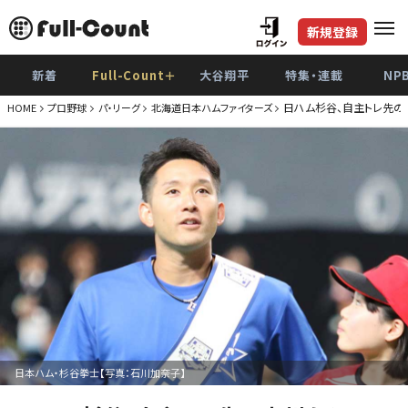
新規登録
新着
Full-Count＋
大谷翔平
特集・連載
NP
日ハム杉谷、自主トレ先の
HOME
プロ野球
パ・リーグ
北海道日本ハムファイターズ
日本ハム・杉谷拳士【写真：石川加奈子】