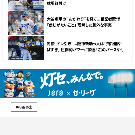
球場釘付け
NEW
大谷翔平の“おかわり”を見て...番記者驚愕
「信じがたいこと」 理解した意外な事実
NEW
同僚“ドン引き”...阪神新助っ人は「飛距離や
ばすぎ」 圧倒的パワーに歓喜「右のバースや!」
#杉谷拳士