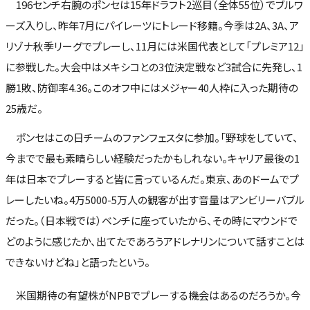
196センチ右腕のポンセは15年ドラフト2巡目（全体55位）でブルワ
ーズ入りし、昨年7月にパイレーツにトレード移籍。今季は2A、3A、ア
リゾナ秋季リーグでプレーし、11月には米国代表として「プレミア12」
に参戦した。大会中はメキシコとの3位決定戦など3試合に先発し、1
勝1敗、防御率4.36。このオフ中にはメジャー40人枠に入った期待の
25歳だ。
ポンセはこの日チームのファンフェスタに参加。「野球をしていて、
今までで最も素晴らしい経験だったかもしれない。キャリア最後の1
年は日本でプレーすると皆に言っているんだ。東京、あのドームでプ
レーしたいね。4万5000-5万人の観客が出す音量はアンビリーバブル
だった。（日本戦では）ベンチに座っていたから、その時にマウンドで
どのように感じたか、出てたであろうアドレナリンについて話すことは
できないけどね」と語ったという。
米国期待の有望株がNPBでプレーする機会はあるのだろうか。今