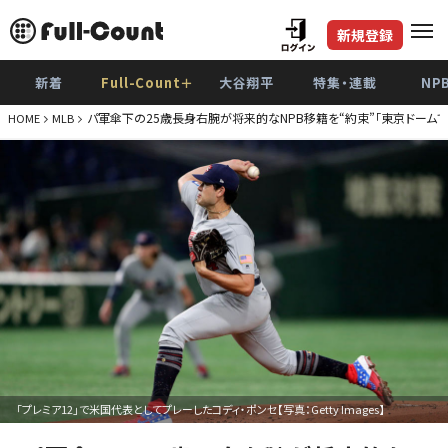
新規登録
新着
Full-Count＋
大谷翔平
特集・連載
NP
パ軍傘下の25歳長身右腕が将来的なNPB移籍を“約束”「東京ドームで
HOME
MLB
「プレミア12」で米国代表としてプレーしたコディ・ポンセ【写真：Getty Images】