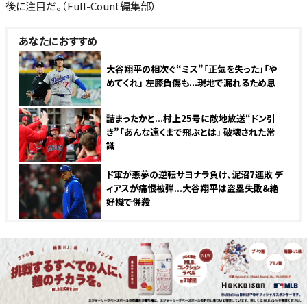
後に注目だ。（Full-Count編集部）
あなたにおすすめ
大谷翔平の相次ぐ“ミス”「正気を失った」「や
めてくれ」 左膝負傷も...現地で漏れるため息
詰まったかと...村上25号に敵地放送“ドン引
き”「あんな遠くまで飛ぶとは」 破壊された常
識
ド軍が悪夢の逆転サヨナラ負け、泥沼7連敗 デ
ィアスが痛恨被弾...大谷翔平は盗塁失敗&絶
好機で併殺