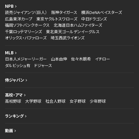
NPB
読売ジャイアンツ（巨人）
阪神タイガース
横浜DeNAベイスターズ
広島東洋カープ
東京ヤクルトスワローズ
中日ドラゴンズ
福岡ソフトバンクホークス
北海道日本ハムファイターズ
千葉ロッテマリーンズ
東北楽天ゴールデンイーグルス
オリックス・バファローズ
埼玉西武ライオンズ
MLB
日本人メジャーリーガー
山本由伸
佐々木朗希
イチロー
ダルビッシュ有
ドジャース
侍ジャパン
高校・アマ
高校野球
大学野球
社会人野球
女子野球
少年野球
ランキング
動画