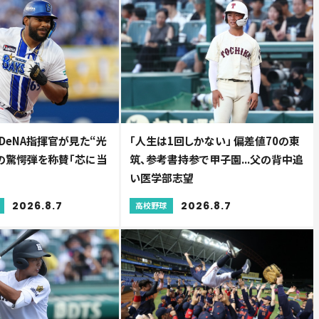
..DeNA指揮官が見た“光
「人生は1回しかない」 偏差値70の東
人の驚愕弾を称賛「芯に当
筑、参考書持参で甲子園...父の背中追
い医学部志望
2026.8.7
2026.8.7
高校野球