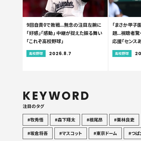
9回自責0で敗戦...無念の注目左腕に
「まさか甲子園で
「好感」「感動」 中継が捉えた振る舞い
題...視聴者
「これぞ高校野球」
応援「センスあ
2026.8.7
20
高校野球
高校野球
KEYWORD
注目のタグ
#牧秀悟
#森下翔太
#根尾昂
#栗林良吏
#坂倉将吾
#マスコット
#東京ドーム
#つば