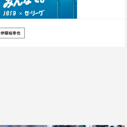
#伊藤裕季也