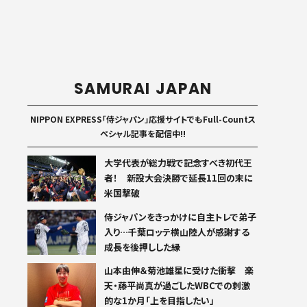
SAMURAI JAPAN
NIPPON EXPRESS「侍ジャパン」応援サイトでもFull-Countス
ペシャル記事を配信中!!
大学代表が総力戦で記念すべき初代王
者！ 新設大会決勝で延長11回の末に
米国撃破
侍ジャパンをきっかけに自主トレで弟子
入り…千葉ロッテ横山陸人が感謝する
成長を後押しした縁
山本由伸＆菊池雄星に受けた衝撃 楽
天・藤平尚真が過ごしたWBCでの刺激
的な1か月「上を目指したい」