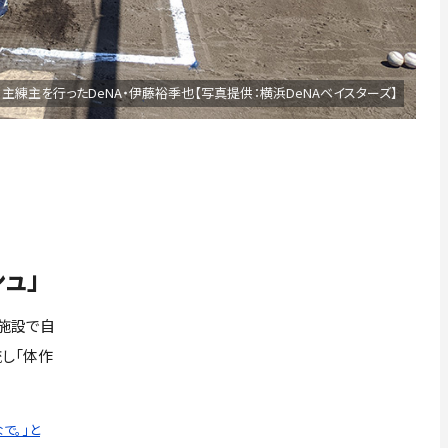
主練主を行ったDeNA・伊藤裕季也【写真提供：横浜DeNAベイスターズ】
ュ」
施設で自
流し「体作
で。」と