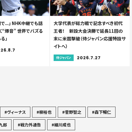
...」 NHK中継でも話
大学代表が総力戦で記念すべき初代
驚く“爆音” 世界でバズる
王者！ 新設大会決勝で延長11回の
る」
末に米国撃破（侍ジャパン応援特設サ
イトへ）
26.8.7
2026.7.27
侍ジャパン
#ヴィーナス
#柳裕也
#菅野智之
#森下暢仁
九郎
#戦力外通告
#細川成也