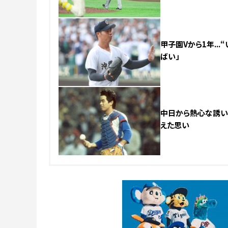
甲子園Vから1年..
ばい」
中日から熱心な誘い「
えた思い