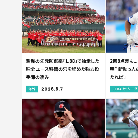
驚異の先発防御率「1.88」で独走した
2回8点差も.
味全 エース移籍の穴を埋めた強力投
明” 新助っ
手陣の凄み
たれば」
2026.8.7
海外
JERA セ・リーグ