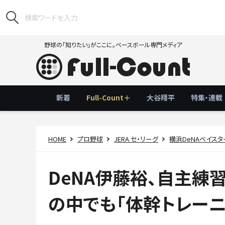
野球の「知りたい」がここに。ベースボール専門メディア
新着
Full-Count＋
大谷翔平
特集・連載
HOME
プロ野球
JERA セ・リーグ
横浜DeNAベイスタ
DeNA伊藤裕、自主練
の中でも「体幹トレーニ