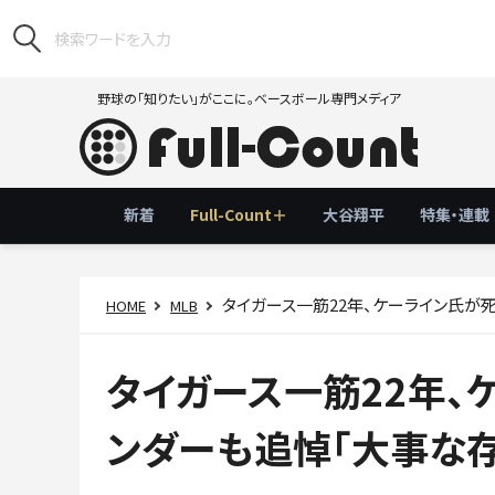
野球の「知りたい」がここに。ベースボール専門メディア
新着
Full-Count＋
大谷翔平
特集・連載
タイガース一筋22年、ケーライン氏が
HOME
MLB
タイガース一筋22年、
ンダーも追悼「大事な存