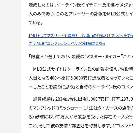
達成したのは、ケーライン氏やイチロー氏を含めメジャ
人のみであり、この名プレーヤーの訃報をMLB公式サ
ている。
【PR】トップアスリートも愛飲！ 八海山の『麹だけでつくったす
さけ MLB™コレクションラベル』の詳細はこちら
「殿堂入り選手であり、最愛の“ミスター・タイガー”こと
MLB公式サイトはケーライン氏の訃報を伝え、現役時
人目となる400本塁打＆3000安打達成者となっていた
ーしたことを誇りに思う」と当時のケーライン氏のコメン
通算成績は2834試合に出場し3007安打、打率.297、
のマンフレッドコミッショナーも「生涯タイガースの選手
る）野球において万人から敬意を受けた存在の一人だっ
こと、そして彼の友情と謙虚さを称賛します」とコメント