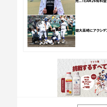
売...TEAM26有
NEW
健大高崎にアクシデ