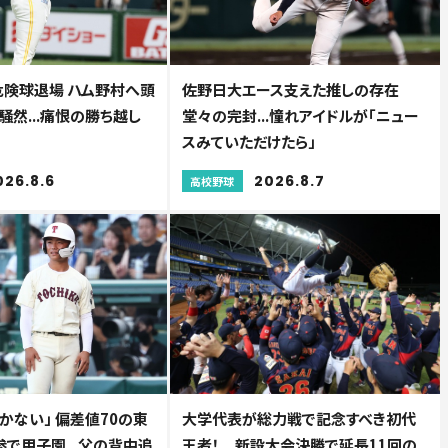
危険球退場 ハム野村へ頭
佐野日大エース支えた推しの存在
然...痛恨の勝ち越し
堂々の完封...憧れアイドルが「ニュー
スみていただけたら」
026.8.6
2026.8.7
高校野球
かない」 偏差値70の東
大学代表が総力戦で記念すべき初代
で甲子園...父の背中追
王者！ 新設大会決勝で延長11回の