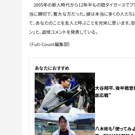
2005年の新人時代から12年半もの間タイガースでプ
当に親切で、寛大な方だった。彼は本当に多くの人たちに
て、あなたのことを友人と呼ぶことを光栄に思います。安
ン」と、追悼コメントを発表している。
（Full-Count編集部）
NEW
あなたにおすすめ
大谷翔平、後半戦登板
底応戦”
八木彬も「使ってみよ