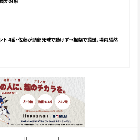
料会員が対象
ント 4番・佐藤が頭部死球で動けず→担架で搬送、場内騒然