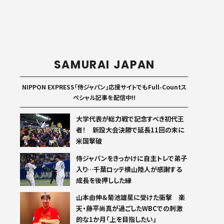
SAMURAI JAPAN
NIPPON EXPRESS「侍ジャパン」応援サイトでもFull-Countス
ペシャル記事を配信中!!
大学代表が総力戦で記念すべき初代王
者！ 新設大会決勝で延長11回の末に
米国撃破
侍ジャパンをきっかけに自主トレで弟子
入り…千葉ロッテ横山陸人が感謝する
成長を後押しした縁
山本由伸＆菊池雄星に受けた衝撃 楽
天・藤平尚真が過ごしたWBCでの刺激
的な1か月「上を目指したい」