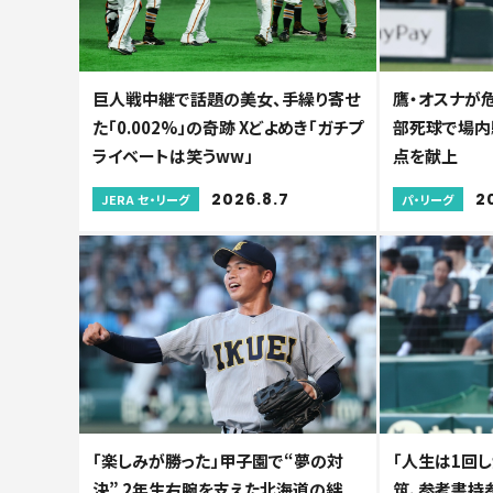
巨人戦中継で話題の美女、手繰り寄せ
鷹・オスナが
た「0.002%」の奇跡 Xどよめき「ガチプ
部死球で場内騒
ライベートは笑うww」
点を献上
2026.8.7
2
JERA セ・リーグ
パ・リーグ
「楽しみが勝った」甲子園で“夢の対
「人生は1回し
決” 2年生右腕を支えた北海道の絆...
筑、参考書持参