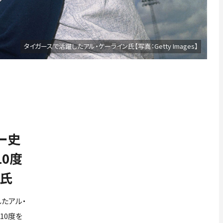
タイガースで活躍したアル・ケーライン氏【写真：Getty Images】
ー史
10度
ン氏
したアル・
10度を