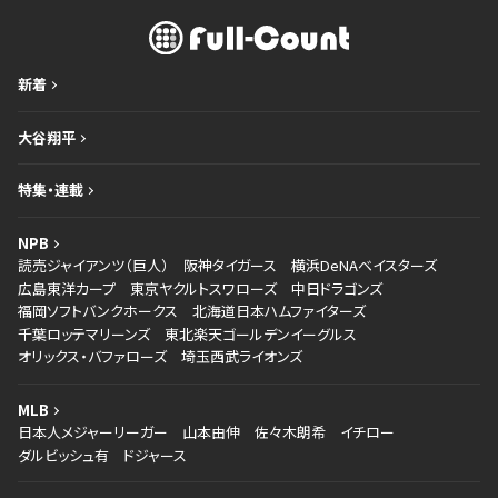
新着
大谷翔平
特集・連載
NPB
読売ジャイアンツ（巨人）
阪神タイガース
横浜DeNAベイスターズ
広島東洋カープ
東京ヤクルトスワローズ
中日ドラゴンズ
福岡ソフトバンクホークス
北海道日本ハムファイターズ
千葉ロッテマリーンズ
東北楽天ゴールデンイーグルス
オリックス・バファローズ
埼玉西武ライオンズ
MLB
日本人メジャーリーガー
山本由伸
佐々木朗希
イチロー
ダルビッシュ有
ドジャース