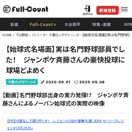
新規登録
新着
Full-Count＋
大谷翔平
特集・連載
NP
【始球式名場面】実は名門野球部
HOME
プロ野球
パ・リーグ
千葉ロッテマリーンズ
【始球式名場面】実は名門野球部員でし
た！ ジャンポケ斉藤さんの豪快投球に
球場どよめく
2020.05.01
2020.05.06
千葉ロッテマリーンズ
【動画】名門野球部出身の実力発揮!? ジャンポケ斉
藤さんによるノーバン始球式の実際の映像
【PR】忖度なしで語り尽くす！ レジェンドOBが豪華共演「JERA セ・リーグレジ
ェンドLIVE2026」