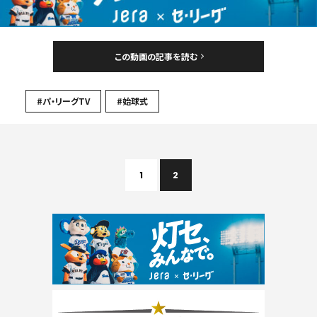
この動画の記事を読む
#パ・リーグTV
#始球式
1
2