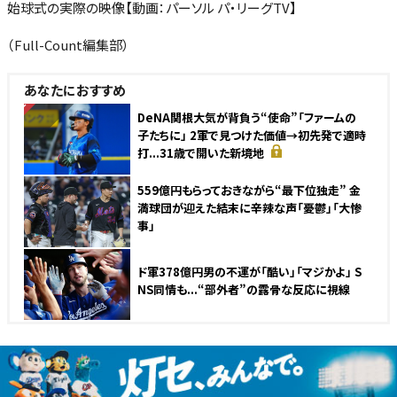
始球式の実際の映像【動画：パーソル パ・リーグTV】
（Full-Count編集部）
あなたにおすすめ
NEW
DeNA関根大気が背負う“使命”「ファームの
子たちに」 2軍で見つけた価値→初先発で適時
打...31歳で開いた新境地
559億円もらっておきながら“最下位独走” 金
満球団が迎えた結末に辛辣な声「憂鬱」「大惨
事」
ド軍378億円男の不運が「酷い」「マジかよ」 S
NS同情も...“部外者”の露骨な反応に視線