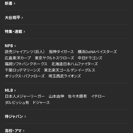
新着
大谷翔平
特集・連載
NPB
読売ジャイアンツ（巨人）
阪神タイガース
横浜DeNAベイスターズ
広島東洋カープ
東京ヤクルトスワローズ
中日ドラゴンズ
福岡ソフトバンクホークス
北海道日本ハムファイターズ
千葉ロッテマリーンズ
東北楽天ゴールデンイーグルス
オリックス・バファローズ
埼玉西武ライオンズ
MLB
日本人メジャーリーガー
山本由伸
佐々木朗希
イチロー
ダルビッシュ有
ドジャース
侍ジャパン
高校・アマ