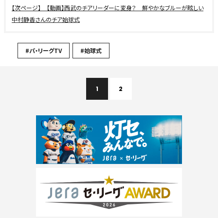
【動画】西武のチアリーダーに変身？ 鮮やかなブルーが眩しい
中村静香さんのチア始球式
#パ・リーグTV
#始球式
1
2