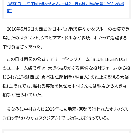
【動画】7月に甲子園を沸かせたプレーは？ 掛布雅之氏が厳選した“3つの場
面”
2016年5月6日の西武対日本ハム戦で鮮やかなブルーの衣装で登
場したのはタレント、グラビアアイドルなど多岐にわたって活躍する
中村静香さんだった。
この日は西武の公式チアリーディングチーム「BLUE LEGENDS」
のユニホーム姿で登場。大きく振りかぶる豪快な投球フォームから投
じられた1球は西武・炭谷銀仁朗捕手（現巨人）の頭上を越える大暴
投に。それでも、溢れる笑顔を見せた中村さんには球場から大きな
拍手が送られていた。
ちなみに中村さんは2018年にも地元・京都で行われたオリックス
対ロッテ戦（わかさスタジアム）でも始球式を行っている。