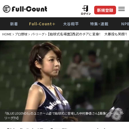
新規登録
新着
Full-Count＋
大谷翔平
特集・連載
NP
【始球式名場面】西武のチアに変身！ 大暴投も笑顔で
HOME
プロ野球
パ・リーグ
「BLUE LEGENDS」のユニホーム姿で始球式に登場した中村静香さん【画像：パーソル パ・
リーグTV】