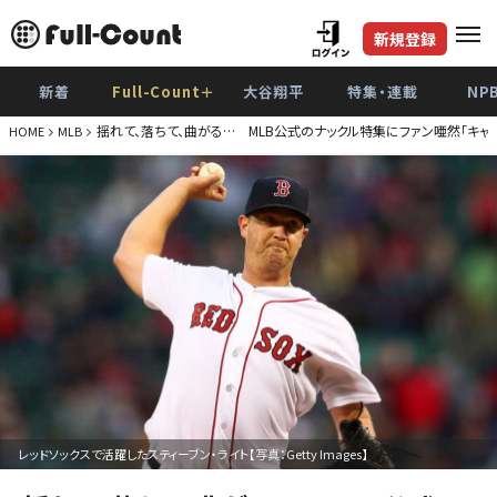
新規登録
新着
Full-Count＋
大谷翔平
特集・連載
NP
揺れて、落ちて、曲がる… MLB公式のナックル特集にファン唖然「キャ
HOME
MLB
レッドソックスで活躍したスティーブン・ライト【写真：Getty Images】