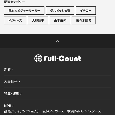
関連カテゴリ一
日本人メジャーリーガー
ダルビッシュ有
イチロー
ドジャース
大谷翔平
山本由伸
佐々木朗希
新着
大谷翔平
特集・連載
NPB
読売ジャイアンツ（巨人）
阪神タイガース
横浜DeNAベイスターズ