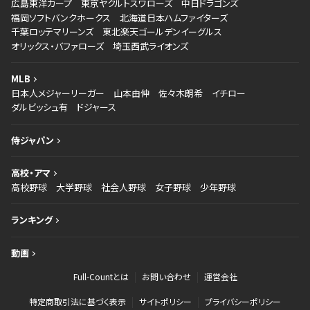
広島東洋カープ
東京ヤクルトスワローズ
中日ドラゴンズ
福岡ソフトバンクホークス
北海道日本ハムファイターズ
千葉ロッテマリーンズ
東北楽天ゴールデンイーグルス
オリックス・バファローズ
埼玉西武ライオンズ
MLB
日本人メジャーリーガー
山本由伸
佐々木朗希
イチロー
ダルビッシュ有
ドジャース
侍ジャパン
高校・アマ
高校野球
大学野球
社会人野球
女子野球
少年野球
ランキング
動画
Full-Countとは
お問い合わせ
運営会社
特定商取引法に基づく表示
サイトポリシー
プライバシーポリシー