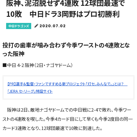
阪神、泥沼脱せず4連敗 12球団最速で
10敗 中日ドラ3岡野はプロ初勝利
2020.07.02
中日ドラゴンズ
投打の歯車が噛み合わず今季ワーストの4連敗とな
った阪神
■中日 4-2 阪神（2日・ナゴヤドーム）
【PR】選手＆監督・ファンですすめる新プロジェクト「灯セ、みんなで。」とは？
「JERA セ・リーグ」特設サイト
阪神は2日、敵地ナゴヤドームでの中日戦に2-4で敗れ、今季ワー
ストの4連敗を喫した。今季4カード目にして早くも今季2度目の同一
カード3連敗となり、12球団最速で10敗に到達した。