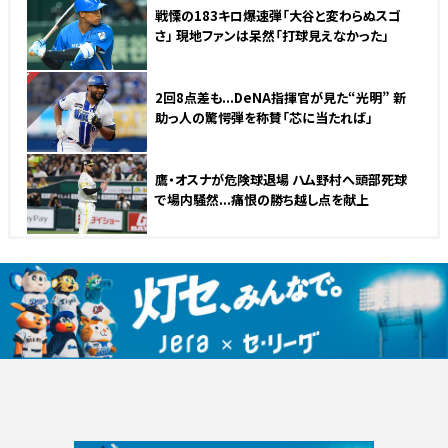
戦慄の183キロ爆速弾「大谷と変わらぬスゴ
さ」 現地ファンは呆然「打球見えなかった」
NEW
2回8点差も...DeNA指揮官が見た“光明” 新
助っ人の驚愕弾を称賛「芯に当たれば」
鷹・オスナが危険球退場 ハム野村へ頭部死球
で場内騒然...痛恨の勝ち越し点を献上