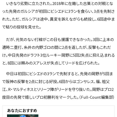
いきなり劣勢に立たされた。2018年に在籍した古巣との対戦とな
った先発のガルシアが初回にビシエドに3ランを食らい、3点を先制さ
れた。ただ、ガルシアは途中、異変を訴えながらも続投し、6回途中ま
で粘りの投球を見せた。
だが、元気のない打線がこの日も援護できなかった。3回に上本の
適時二塁打、糸井の内野ゴロの間に2点を返したが、反撃もこれだ
け。中日先発のドラフト3位ルーキー岡野に5回2失点に抑え込まれる
と、8回には頼みのスアレスが失点してリードを広げられた。
中日は初回にビシエドの3ランで先制すると、先発の岡野が5回ま
で阪神の反撃を2点に封じる好投。6回からはゴンサレス、福、祖父
江、R・マルティネスとリリーフ陣がリードを守り抜いた。岡野はプロ2
度目の先発で嬉しいプロ初勝利をマークした。（Full-Count編集部）
あなたにおすすめ