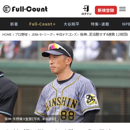
新規登録
新着
Full-Count＋
大谷翔平
特集・連載
NP
阪神、泥沼脱せず4連敗 12球団
HOME
プロ野球
JERA セ・リーグ
中日ドラゴンズ
阪神・矢野燿大監督【写真：津高良和】