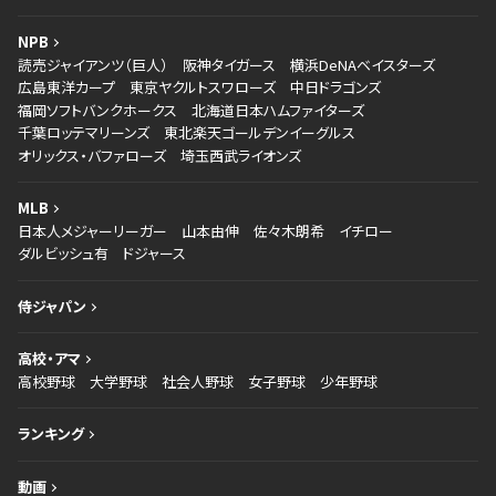
NPB
読売ジャイアンツ（巨人）
阪神タイガース
横浜DeNAベイスターズ
広島東洋カープ
東京ヤクルトスワローズ
中日ドラゴンズ
福岡ソフトバンクホークス
北海道日本ハムファイターズ
千葉ロッテマリーンズ
東北楽天ゴールデンイーグルス
オリックス・バファローズ
埼玉西武ライオンズ
MLB
日本人メジャーリーガー
山本由伸
佐々木朗希
イチロー
ダルビッシュ有
ドジャース
侍ジャパン
高校・アマ
高校野球
大学野球
社会人野球
女子野球
少年野球
ランキング
動画