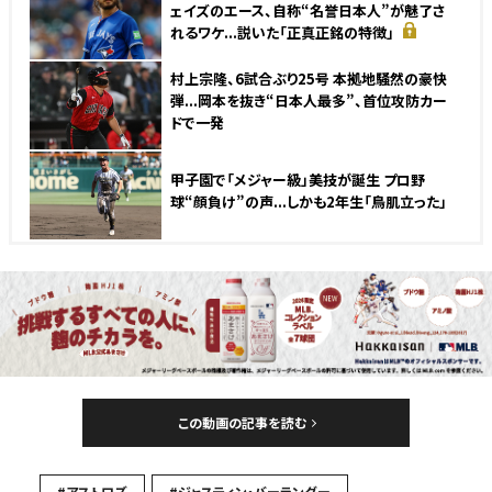
ェイズのエース、自称“名誉日本人”が魅了さ
れるワケ...説いた「正真正銘の特徴」
村上宗隆、6試合ぶり25号 本拠地騒然の豪快
弾...岡本を抜き“日本人最多”、首位攻防カー
ドで一発
甲子園で「メジャー級」美技が誕生 プロ野
球“顔負け”の声...しかも2年生「鳥肌立った」
この動画の記事を読む
#アストロズ
#ジャスティン・バーランダー