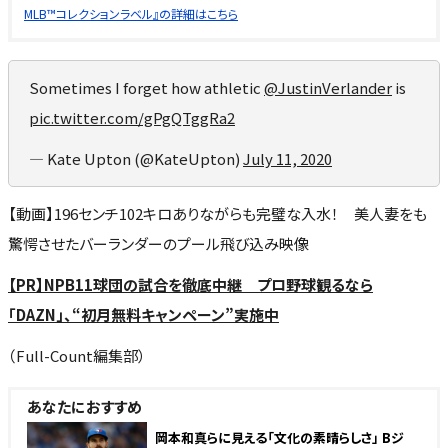
MLB™コレクションラベル』の詳細はこちら
Sometimes I forget how athletic
@JustinVerlander
is
pic.twitter.com/gPgQTggRa2
— Kate Upton (@KateUpton)
July 11, 2020
【動画】196センチ102キロありながらも完璧な入水！ 美人妻をも
驚愕させたバーランダーのプール飛び込み映像
【PR】NPB11球団の試合を徹底中継 プロ野球観るなら
「DAZN」、“初月無料キャンペーン”実施中
（Full-Count編集部）
あなたにおすすめ
岡本和真らに見える「文化の素晴らしさ」 Bジ