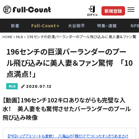
新規登録
新着
Full-Count＋
大谷翔平
特集・連載
NP
196センチの巨漢バーランダーのプール飛び込みに美人妻＆ファン驚愕 
HOME
MLB
196センチの巨漢バーランダーのプー
ル飛び込みに美人妻＆ファン驚愕 「10
点満点！」
2020.07.12
MLB
【動画】196センチ102キロありながらも完璧な入
水！ 美人妻をも驚愕させたバーランダーのプール
飛び込み映像
【PR】トップアスリートも愛飲！ 八海山の『麹だけでつくったすっきりあまさけ