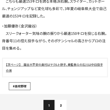
こちらも最速153キロを誇る本格派右腕。スライダー、カットボー
ル、チェンジアップなど変化球も多彩で、3年夏の岐阜県大会で自己
最速の153キロを記録した。
・加藤優弥（金沢龍谷）
スリークォーター気味の腕の振りから最速150キロを投じる右腕。
背番号11の控え投手ながら、そのポテンシャルの高さからプロの注
目を集める。
龍谷大平安の奥村はヤクルト野手、青藍泰斗の石川は中日投手
の弟
#高校野球
1
2