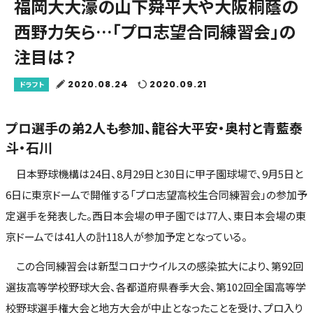
福岡大大濠の山下舜平大や大阪桐蔭の
西野力矢ら…「プロ志望合同練習会」の
注目は？
2020.08.24
2020.09.21
ドラフト
プロ選手の弟2人も参加、龍谷大平安・奥村と青藍泰
斗・石川
日本野球機構は24日、8月29日と30日に甲子園球場で、9月5日と
6日に東京ドームで開催する「プロ志望高校生合同練習会」の参加予
定選手を発表した。西日本会場の甲子園では77人、東日本会場の東
京ドームでは41人の計118人が参加予定となっている。
この合同練習会は新型コロナウイルスの感染拡大により、第92回
選抜高等学校野球大会、各都道府県春季大会、第102回全国高等学
校野球選手権大会と地方大会が中止となったことを受け、プロ入り