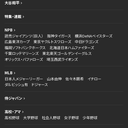
大谷翔平
特集・連載
NPB
読売ジャイアンツ（巨人）
阪神タイガース
横浜DeNAベイスターズ
広島東洋カープ
東京ヤクルトスワローズ
中日ドラゴンズ
福岡ソフトバンクホークス
北海道日本ハムファイターズ
千葉ロッテマリーンズ
東北楽天ゴールデンイーグルス
オリックス・バファローズ
埼玉西武ライオンズ
MLB
日本人メジャーリーガー
山本由伸
佐々木朗希
イチロー
ダルビッシュ有
ドジャース
侍ジャパン
高校・アマ
高校野球
大学野球
社会人野球
女子野球
少年野球