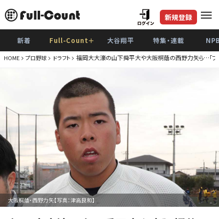
新規登録
新着
Full-Count＋
大谷翔平
特集・連載
NP
福岡大大濠の山下舜平大や大阪桐蔭の西野力矢ら…「プ
HOME
プロ野球
ドラフト
大阪桐蔭・西野力矢【写真：津高良和】