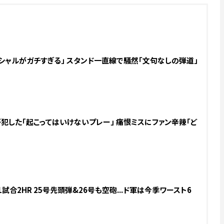
シャルがガチすぎる」 スタンド一直線で騒然「文句なしの弾道」
犯した「起こってはいけないプレー」 痛恨ミスにファン辛辣「ど
試合2HR 25号先頭弾&26号も空砲...ド軍は今季ワースト6