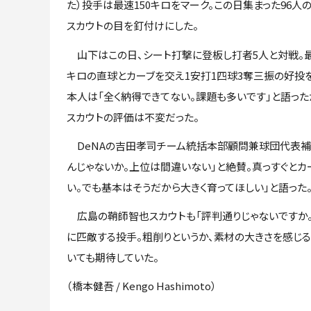
た）投手は最速150キロをマーク。この日集まった96人の
スカウトの目を釘付けにした。
山下はこの日、シート打撃に登板し打者5人と対戦。最
キロの直球とカーブを交え1安打1四球3奪三振の好投
本人は「全く納得できてない。課題も多いです」と語っ
スカウトの評価は不変だった。
DeNAの吉田孝司チーム統括本部顧問兼球団代表補佐
んじゃないか。上位は間違いない」と絶賛。真っすぐと
い。でも基本はそうだから大きく育ってほしい」と語った
広島の鞘師智也スカウトも「評判通りじゃないですか。
に匹敵する投手。粗削りというか、素材の大きさを感じる
いても期待していた。
（橋本健吾 / Kengo Hashimoto）