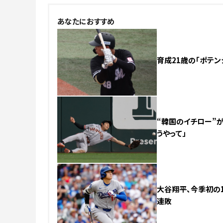
あなたにおすすめ
育成21歳の「ポテン
“韓国のイチロー”が
うやって」
大谷翔平、今季初の1
連敗