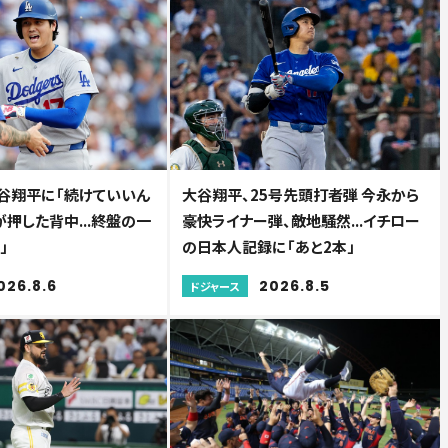
大谷翔平に「続けていいん
大谷翔平、25号先頭打者弾 今永から
が押した背中...終盤の一
豪快ライナー弾、敵地騒然...イチロー
」
の日本人記録に「あと2本」
026.8.6
2026.8.5
ドジャース