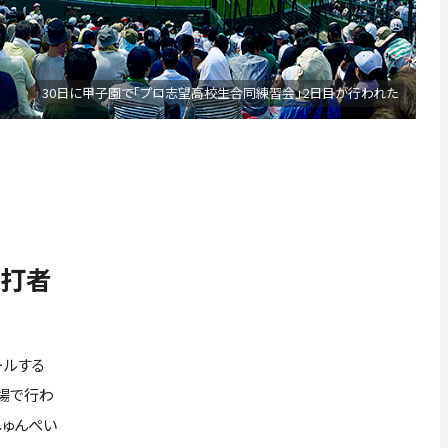
30日に甲子園で「プロ志望高校生合同練習会」2日目が行われた
で打者
ールする
場で行わ
しゅんぺい