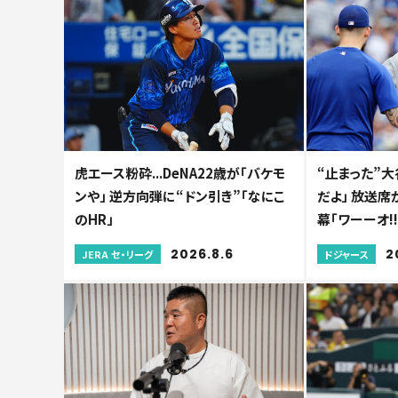
虎エース粉砕...DeNA22歳が「バケモ
“止まった”
ンや」 逆方向弾に“ドン引き”「なにこ
だよ」 放送席
のHR」
幕「ワーーオ!!
2026.8.6
2
JERA セ・リーグ
ドジャース