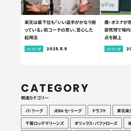
楽天は最下位も「いい選手がかなり揃
鷹・オスナが
っている」 前コーチの思い、苦心した
部死球で場内騒
起用法
点を献上
2026.8.5
2
パ・リーグ
パ・リーグ
CATEGORY
関連カテゴリ一
パ・リーグ
JERA セ・リーグ
ドラフト
東北楽
千葉ロッテマリーンズ
オリックス・バファローズ