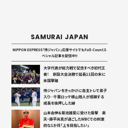
SAMURAI JAPAN
NIPPON EXPRESS「侍ジャパン」応援サイトでもFull-Countス
ペシャル記事を配信中!!
大学代表が総力戦で記念すべき初代王
者！ 新設大会決勝で延長11回の末に
米国撃破
侍ジャパンをきっかけに自主トレで弟子
入り…千葉ロッテ横山陸人が感謝する
成長を後押しした縁
山本由伸＆菊池雄星に受けた衝撃 楽
天・藤平尚真が過ごしたWBCでの刺激
的な1か月「上を目指したい」