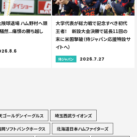
危険球退場 ハム野村へ頭
大学代表が総力戦で記念すべき初代
然...痛恨の勝ち越し
王者！ 新設大会決勝で延長11回の
末に米国撃破（侍ジャパン応援特設サ
イトへ）
026.8.6
2026.7.27
侍ジャパン
天ゴールデンイーグルス
埼玉西武ライオンズ
福岡ソフトバンクホークス
北海道日本ハムファイターズ