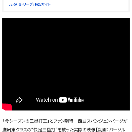
「JERA セ・リーグ」特設サイト
「今シーズンの三塁打王」とファン期待 西武スパンジェンバーグが
鷹周東クラスの“快足三塁打”を放った実際の映像【動画：パーソル