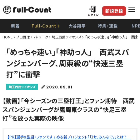
新規登録
新着
Full-Count＋
大谷翔平
特集・連載
NP
「めっちゃ速い」「神助っ人」 西
HOME
プロ野球
パ・リーグ
埼玉西武ライオンズ
「めっちゃ速い」「神助っ人」 西武スパ
ンジェンバーグ、周東級の“快速三塁
打”に衝撃
2020.09.01
埼玉西武ライオンズ
【動画】「今シーズンの三塁打王」とファン期待 西武
スパンジェンバーグが鷹周東クラスの“快足三塁
打”を放った実際の映像
【PR】選手＆監督・ファンですすめる新プロジェクト「灯セ、みんなで。」とは？