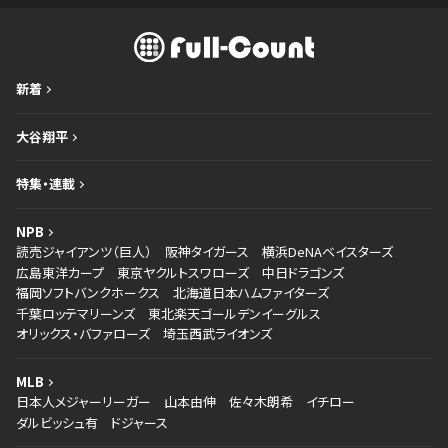
新着
大谷翔平
特集・連載
NPB
読売ジャイアンツ（巨人）
阪神タイガース
横浜DeNAベイスターズ
広島東洋カープ
東京ヤクルトスワローズ
中日ドラゴンズ
福岡ソフトバンクホークス
北海道日本ハムファイターズ
千葉ロッテマリーンズ
東北楽天ゴールデンイーグルス
オリックス・バファローズ
埼玉西武ライオンズ
MLB
日本人メジャーリーガー
山本由伸
佐々木朗希
イチロー
ダルビッシュ有
ドジャース