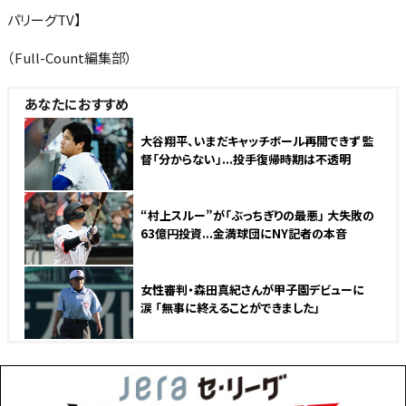
パリーグTV】
（Full-Count編集部）
あなたにおすすめ
NEW
大谷翔平、いまだキャッチボール再開できず 監
督「分からない」...投手復帰時期は不透明
NEW
“村上スルー”が「ぶっちぎりの最悪」 大失敗の
63億円投資...金満球団にNY記者の本音
女性審判・森田真紀さんが甲子園デビューに
涙 「無事に終えることができました」