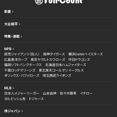
新着
大谷翔平
特集・連載
NPB
読売ジャイアンツ（巨人）
阪神タイガース
横浜DeNAベイスターズ
広島東洋カープ
東京ヤクルトスワローズ
中日ドラゴンズ
福岡ソフトバンクホークス
北海道日本ハムファイターズ
千葉ロッテマリーンズ
東北楽天ゴールデンイーグルス
オリックス・バファローズ
埼玉西武ライオンズ
MLB
日本人メジャーリーガー
山本由伸
佐々木朗希
イチロー
ダルビッシュ有
ドジャース
侍ジャパン