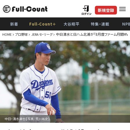
新規登録
新着
Full-Count＋
大谷翔平
特集・連載
NP
中日清水と日ハム北浦が「8月度ファーム月間MVP
HOME
プロ野球
JERA セ・リーグ
中日・清水達也【写真：荒川祐史】