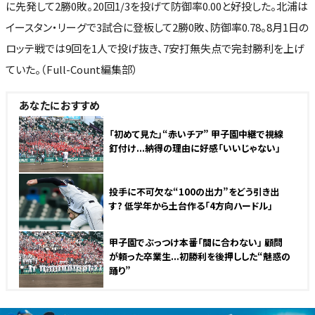
に先発して2勝0敗。20回1/3を投げて防御率0.00と好投した。北浦は
イースタン・リーグで3試合に登板して2勝0敗、防御率0.78。8月1日の
ロッテ戦では9回を1人で投げ抜き、7安打無失点で完封勝利を上げ
ていた。（Full-Count編集部）
あなたにおすすめ
「初めて見た」“赤いチア” 甲子園中継で視線
釘付け...納得の理由に好感「いいじゃない」
投手に不可欠な“100の出力”をどう引き出
す? 低学年から土台作る「4方向ハードル」
甲子園でぶっつけ本番「間に合わない」 顧問
が頼った卒業生...初勝利を後押しした“魅惑の
踊り”