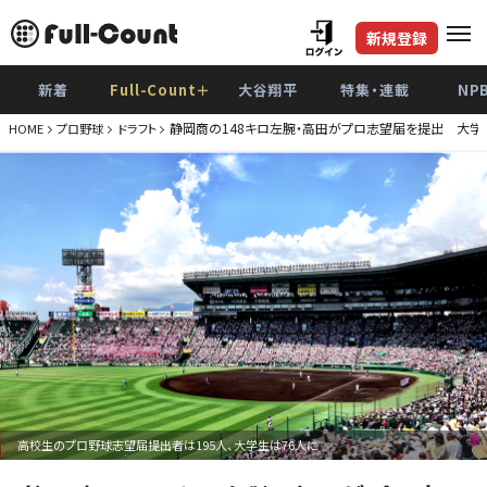
新規登録
新着
Full-Count＋
大谷翔平
特集・連載
NP
静岡商の148キロ左腕・高田がプロ志望届を提出 大学
HOME
プロ野球
ドラフト
高校生のプロ野球志望届提出者は195人、大学生は76人に