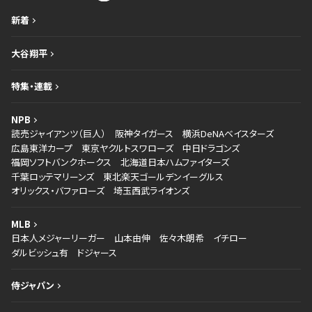
新着
大谷翔平
特集・連載
NPB
読売ジャイアンツ（巨人）
阪神タイガース
横浜DeNAベイスターズ
広島東洋カープ
東京ヤクルトスワローズ
中日ドラゴンズ
福岡ソフトバンクホークス
北海道日本ハムファイターズ
千葉ロッテマリーンズ
東北楽天ゴールデンイーグルス
オリックス・バファローズ
埼玉西武ライオンズ
MLB
日本人メジャーリーガー
山本由伸
佐々木朗希
イチロー
ダルビッシュ有
ドジャース
侍ジャパン