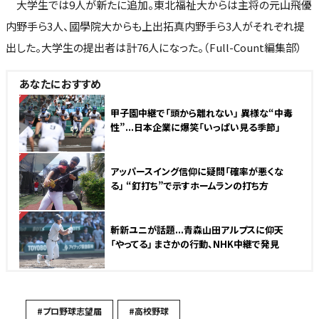
大学生では9人が新たに追加。東北福祉大からは主将の元山飛優
内野手ら3人、國學院大からも上出拓真内野手ら3人がそれぞれ提
出した。大学生の提出者は計76人になった。（Full-Count編集部）
あなたにおすすめ
NEW
甲子園中継で「頭から離れない」 異様な“中毒
性”...日本企業に爆笑「いっぱい見る季節」
NEW
アッパースイング信仰に疑問「確率が悪くな
る」 “釘打ち”で示すホームランの打ち方
NEW
斬新ユニが話題...青森山田アルプスに仰天
「やってる」 まさかの行動、NHK中継で発見
#プロ野球志望届
#高校野球