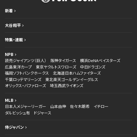
新着
大谷翔平
特集・連載
NPB
読売ジャイアンツ（巨人）
阪神タイガース
横浜DeNAベイスターズ
広島東洋カープ
東京ヤクルトスワローズ
中日ドラゴンズ
福岡ソフトバンクホークス
北海道日本ハムファイターズ
千葉ロッテマリーンズ
東北楽天ゴールデンイーグルス
オリックス・バファローズ
埼玉西武ライオンズ
MLB
日本人メジャーリーガー
山本由伸
佐々木朗希
イチロー
ダルビッシュ有
ドジャース
侍ジャパン