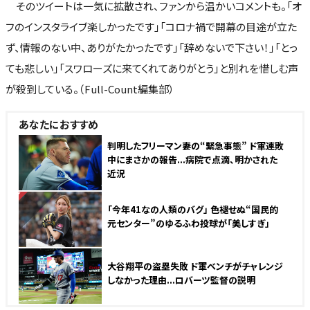
そのツイートは一気に拡散され、ファンから温かいコメントも。「オ
フのインスタライブ楽しかったです」「コロナ禍で開幕の目途が立た
ず、情報のない中、ありがたかったです」「辞めないで下さい！」「とっ
ても悲しい」「スワローズに来てくれてありがとう」と別れを惜しむ声
が殺到している。（Full-Count編集部）
あなたにおすすめ
判明したフリーマン妻の“緊急事態” ド軍連敗
中にまさかの報告...病院で点滴、明かされた
近況
NEW
「今年41なの人類のバグ」 色褪せぬ“国民的
元センター”のゆるふわ投球が「美しすぎ」
大谷翔平の盗塁失敗 ド軍ベンチがチャレンジ
しなかった理由...ロバーツ監督の説明