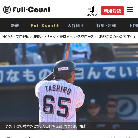
新規登録
新着
Full-Count＋
大谷翔平
特集・連載
NP
「ありがたかったです…」
HOME
プロ野球
JERA セ・リーグ
東京ヤクルトスワローズ
ヤクルトから戦力外となった田代将太郎【写真：荒川祐史】