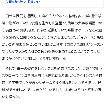
「JERA セ・リーグ」特設サイト
田代は西武を退団し、18年からヤクルトへ移籍。多くの声援が球
場で注がれていた。俊足を生かした盗塁や、後半の大事な場面での
守備固めの貢献。また、開幕が延期していた時期はゲームなどの趣
味をSNSで公開するなど、ファンを楽しませてきた。「今シーズンも暖
かいご声援ありがとうございました。今年はコロナで厳しいシーズン
でしたがファンの皆様のご協力もあり乗り越えることができました。
ありがとうございました」とまずは挨拶した。
そして「来季の契約をしないことを通告されました。東京ヤクルト
スワローズには3年間本当にお世話になりました。ライオンズから移
籍して不安でしたが温かいチームですぐ慣れることもでき楽しい野
球ができました！では、またどこかでお会いしましょう！」と感謝の思
いを綴った。