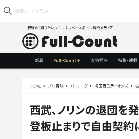
野球の「知りたい」がここに。ベースボール専門メディア
新着
Full-Count＋
大谷翔平
特集・連載
西
HOME
プロ野球
パ・リーグ
埼玉西武ライオンズ
西武、ノリンの退団を
登板止まりで自由契約