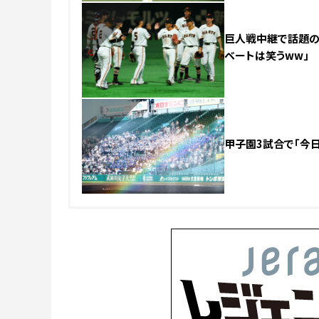
巨人戦中継で話題の美
ベートは笑うww」
NEW
甲子園3試合で「今日