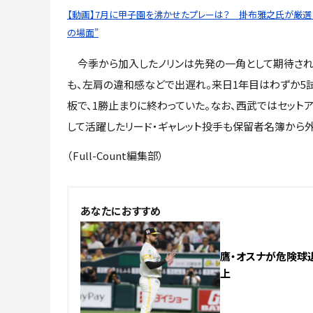
【動画】7月に甲子園を沸かせたプレーは？ 掛布雅之氏が厳選し
の場面”
今季から加入したノリンは先発の一角として期待され
も、左肩の違和感などで出遅れ。来日1年目はわずか5
板で、1勝止まりに終わっていた。なお、西武ではセット
して活躍したリード・ギャレット投手も保留者名簿から
（Full-Count編集部）
あなたにおすすめ
鷹・オスナが危険球
上
NEW