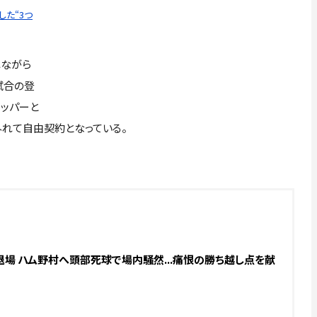
た“3つ
ながら
試合の登
アッパーと
外れて自由契約となっている。
退場 ハム野村へ頭部死球で場内騒然...痛恨の勝ち越し点を献