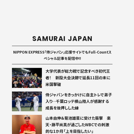
SAMURAI JAPAN
NIPPON EXPRESS「侍ジャパン」応援サイトでもFull-Countス
ペシャル記事を配信中!!
大学代表が総力戦で記念すべき初代王
者！ 新設大会決勝で延長11回の末に
米国撃破
侍ジャパンをきっかけに自主トレで弟子
入り…千葉ロッテ横山陸人が感謝する
成長を後押しした縁
山本由伸＆菊池雄星に受けた衝撃 楽
天・藤平尚真が過ごしたWBCでの刺激
的な1か月「上を目指したい」