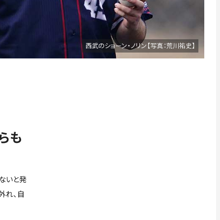
西武のショーン・ノリン【写真：荒川祐史】
らも
ないと発
外れ、自