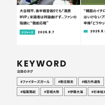
大谷翔平、後半戦登板0でも「満票
“韓国のイチ
MVP」 米識者は持論曲げず...ファンの
はいけないプ
指摘に“徹底応戦”
辛辣「どうやっ
2026.8.
2026.8.7
ドジャース
KEYWORD
注目のタグ
#ファイターズガール
#新庄剛志
#戦力外通告
#稲葉篤紀
#宮城大弥
#伊藤大海
#杉本裕