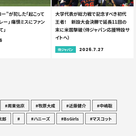
ロー”が犯した「起こって
大学代表が総力戦で記念すべき初代
レー」 痛恨ミスにファン
王者！ 新設大会決勝で延長11回の
て」
末に米国撃破（侍ジャパン応援特設サ
イトへ）
6
2026.7.27
侍ジャパン
#周東佑京
#牧原大成
#近藤健介
#中嶋聡
太郎
#
#ハニーズ
#BsGirls
#マスコット