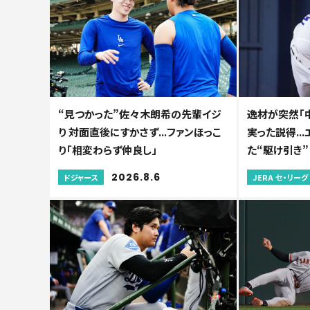
“見つかった”佐々木朗希の先輩イジ
逸材が突然「
り 対面直後にすかさず...ファンほっこ
実った説得..
り「相変わらず仲良し」
た“駆け引き”
2026.8.6
ドジャース
JERA セ・リーグ