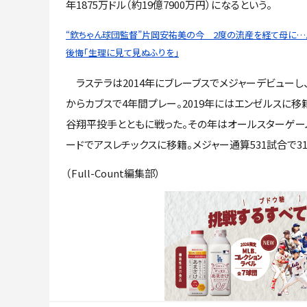
年1875万ドル（約19億7900万円）になるという。
“欽ちゃん球団監督”片岡安祐美の今 2度の流産を経て母に
後悔「生理に見て見ぬふりを」
ラステラは2014年にブレーブスでメジャーデビューし、2
からカブスで4年間プレー。2019年にはエンゼルスに移
谷翔平投手とともに戦った。その年はオールスターゲー
ードでアスレチックスに移籍。メジャー通算531試合で31本
（Full-Count編集部）
あなたにおすすめ
鷹、5連勝で優勝マジ
結果
大谷翔平、左膝は「徐
連敗