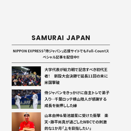
SAMURAI JAPAN
NIPPON EXPRESS「侍ジャパン」応援サイトでもFull-Countス
ペシャル記事を配信中!!
大学代表が総力戦で記念すべき初代王
者！ 新設大会決勝で延長11回の末に
米国撃破
侍ジャパンをきっかけに自主トレで弟子
入り…千葉ロッテ横山陸人が感謝する
成長を後押しした縁
山本由伸＆菊池雄星に受けた衝撃 楽
天・藤平尚真が過ごしたWBCでの刺激
的な1か月「上を目指したい」