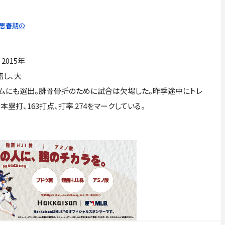
…思春期の
015年
籍し、大
ムにも選出。腓骨骨折のために試合は欠場した。昨季途中にトレ
塁打、163打点、打率.274をマークしている。
ック37点灯 オリックスのエスピノーザが初の10勝...6日のパ
々に良くなっている」 今季初の1試合2HRも...今季ワースト6