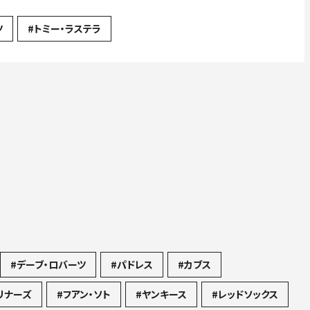
試合2HR 25号先頭弾&26号も空砲...ド軍は今季ワースト6
ツ
#トミー・ラステラ