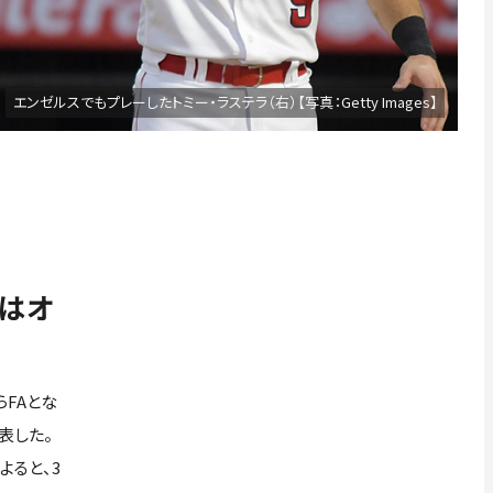
エンゼルスでもプレーしたトミー・ラステラ（右）【写真：Getty Images】
にはオ
FAとな
表した。
よると、3