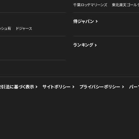
ー
ドジャース
大谷翔平
山本由伸
佐々木朗希
大谷翔平
NPB
読売ジャイアンツ（巨人）
阪神タイガー
東京ヤクルトスワローズ
中日ドラゴンズ
千葉ロッテマリーンズ
東北楽天ゴール
侍ジャパン
ッシュ有
ドジャース
ランキング