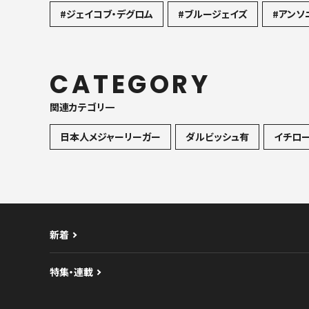
RECOMMEND
オススメ記事
KEYWORD
注目のタグ
#ドジャース
#エンゼルス
#アーロン・ジャッジ
#マイク・トラウト
#フェルナンド・タティスJr.
#マ
#ジェイコブ・デグロム
#ブルージェイズ
#アンソ
CATEGORY
関連カテゴリ一