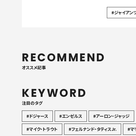
大谷翔平、今季初の1
連敗
#ジャイアン