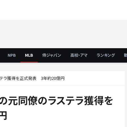
NPB
MLB
侍ジャパン
高校・アマ
ランキング
テラ獲得を正式発表 3年約20億円
平の元同僚のラステラ獲得を
円