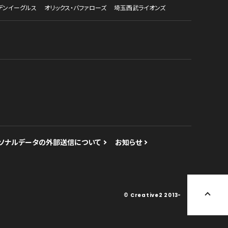
ス
横浜DeNAベイスターズ
広島東洋カープ
福岡ソフトバンクホークス
北海道日本ハムファイターズ
デンイーグルス
オリックス・バファローズ
埼玉西武ライオンズ