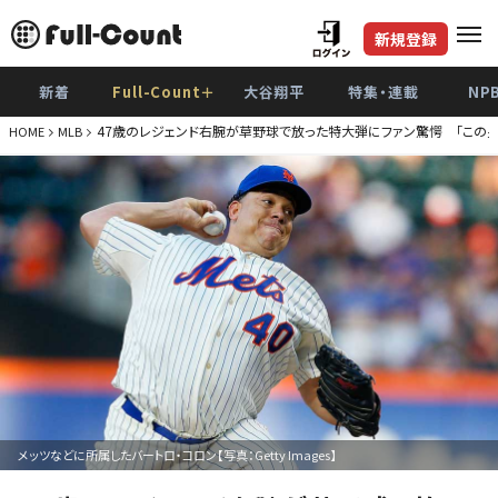
新規登録
新着
Full-Count＋
大谷翔平
特集・連載
NP
47歳のレジェンド右腕が草野球で放った特大弾にファン驚愕 「この男
HOME
MLB
メッツなどに所属したバートロ・コロン【写真：Getty Images】