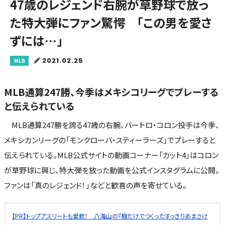
47歳のレジェンド右腕が草野球で放っ
た特大弾にファン驚愕 「この男を愛さ
ずには…」
2021.02.25
MLB
MLB通算247勝、今季はメキシコリーグでプレーする
と伝えられている
MLB通算247勝を誇る47歳の右腕、バートロ・コロン投手は今季、
メキシカンリーグの「モンクローバ・スティーラーズ」でプレーすると
伝えられている。MLB公式サイトの動画コーナー「カット4」はコロン
が草野球に興じ、特大弾を放った動画を公式インスタグラムに公開。
ファンは「真のレジェンド！」などと歓喜の声を寄せている。
【PR】トップアスリートも愛飲！ 八海山の『麹だけでつくったすっきりあまさけ