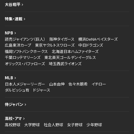
大谷翔平
特集・連載
NPB
読売ジャイアンツ（巨人）
阪神タイガース
横浜DeNAベイスターズ
広島東洋カープ
東京ヤクルトスワローズ
中日ドラゴンズ
福岡ソフトバンクホークス
北海道日本ハムファイターズ
千葉ロッテマリーンズ
東北楽天ゴールデンイーグルス
オリックス・バファローズ
埼玉西武ライオンズ
MLB
日本人メジャーリーガー
山本由伸
佐々木朗希
イチロー
ダルビッシュ有
ドジャース
侍ジャパン
高校・アマ
高校野球
大学野球
社会人野球
女子野球
少年野球