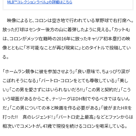
MLB™コレクションラベル』の詳細はこちら
映像によると、コロンは空き地で行われている草野球で右打席へ。
放った打球はセンター後方の山に着弾したように見える。「カット4」
は、コロンがメッツ在籍時の2016年に放ったキャリア初本塁打の映
像とともに「不可能なことが再び現実に」とのタイトルで投稿してい
る。
「ホームラン競争に彼を参加させよう」「良い意味で、ちょっぴり涙が
こぼれそうになる」「バートロ・コロンをとても尊敬している」「美し
い」「この男を愛さずにはいられないだろ!!」「この男と契約だ」「こう
いう場面があるからこそ、ナ・リーグはDH制でやるべきではないん
だ」「この男についての本と映画を作る必要がある」「彼がまたHRを
打った!! 真のレジェンド！」「バートロ史上最高」などとファンからは
相次いでコメントが。47歳で現役を続けるコロンを喝采している。