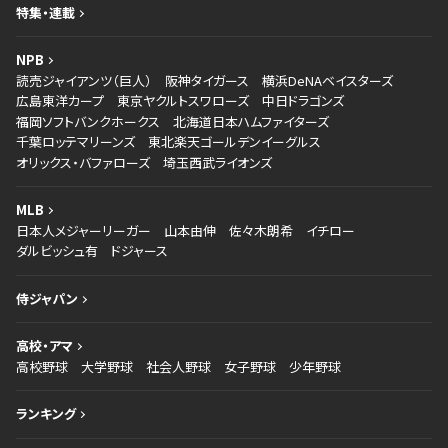
特集・連載
NPB
読売ジャイアンツ（巨人）
阪神タイガース
横浜DeNAベイスターズ
広島東洋カープ
東京ヤクルトスワローズ
中日ドラゴンズ
福岡ソフトバンクホークス
北海道日本ハムファイターズ
千葉ロッテマリーンズ
東北楽天ゴールデンイーグルス
オリックス・バファローズ
埼玉西武ライオンズ
MLB
日本人メジャーリーガー
山本由伸
佐々木朗希
イチロー
ダルビッシュ有
ドジャース
侍ジャパン
高校・アマ
高校野球
大学野球
社会人野球
女子野球
少年野球
ランキング