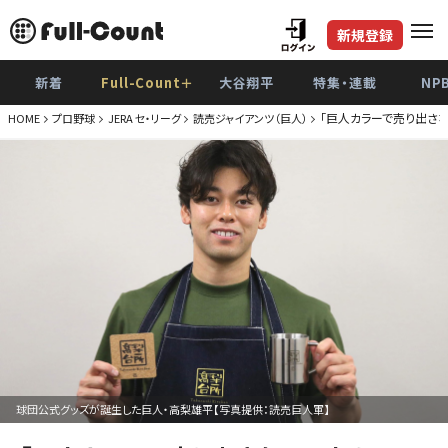
新規登録
新着
Full-Count＋
大谷翔平
特集・連載
NP
「巨人カラーで売り出さ
HOME
プロ野球
JERA セ・リーグ
読売ジャイアンツ（巨人）
球団公式グッズが誕生した巨人・高梨雄平【写真提供：読売巨人軍】