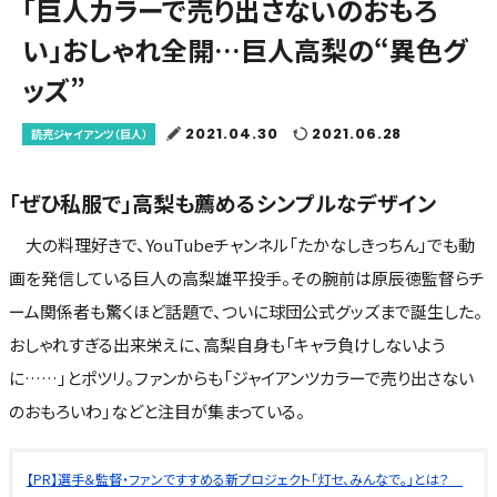
「巨人カラーで売り出さないのおもろ
い」おしゃれ全開…巨人高梨の“異色グ
ッズ”
2021.04.30
2021.06.28
読売ジャイアンツ（巨人）
「ぜひ私服で」高梨も薦めるシンプルなデザイン
大の料理好きで、YouTubeチャンネル「たかなしきっちん」でも動
画を発信している巨人の高梨雄平投手。その腕前は原辰徳監督らチ
ーム関係者も驚くほど話題で、ついに球団公式グッズまで誕生した。
おしゃれすぎる出来栄えに、高梨自身も「キャラ負けしないよう
に……」とポツリ。ファンからも「ジャイアンツカラーで売り出さない
のおもろいわ」などと注目が集まっている。
【PR】選手＆監督・ファンですすめる新プロジェクト「灯セ、みんなで。」とは？