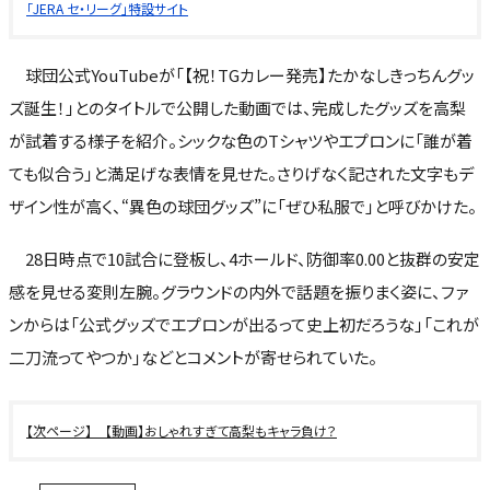
「JERA セ・リーグ」特設サイト
球団公式YouTubeが「【祝！TGカレー発売】たかなしきっちんグッ
ズ誕生！」とのタイトルで公開した動画では、完成したグッズを高梨
が試着する様子を紹介。シックな色のTシャツやエプロンに「誰が着
ても似合う」と満足げな表情を見せた。さりげなく記された文字もデ
ザイン性が高く、“異色の球団グッズ”に「ぜひ私服で」と呼びかけた。
28日時点で10試合に登板し、4ホールド、防御率0.00と抜群の安定
感を見せる変則左腕。グラウンドの内外で話題を振りまく姿に、ファ
ンからは「公式グッズでエプロンが出るって史上初だろうな」「これが
二刀流ってやつか」などとコメントが寄せられていた。
【動画】おしゃれすぎて高梨もキャラ負け？