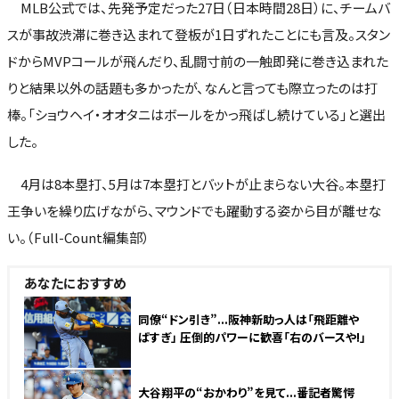
MLB公式では、先発予定だった27日（日本時間28日）に、チームバ
スが事故渋滞に巻き込まれて登板が1日ずれたことにも言及。スタン
ドからMVPコールが飛んだり、乱闘寸前の一触即発に巻き込まれた
りと結果以外の話題も多かったが、なんと言っても際立ったのは打
棒。「ショウヘイ・オオタニはボールをかっ飛ばし続けている」と選出
した。
4月は8本塁打、5月は7本塁打とバットが止まらない大谷。本塁打
王争いを繰り広げながら、マウンドでも躍動する姿から目が離せな
い。（Full-Count編集部）
あなたにおすすめ
同僚“ドン引き”...阪神新助っ人は「飛距離や
ばすぎ」 圧倒的パワーに歓喜「右のバースや!」
大谷翔平の“おかわり”を見て...番記者驚愕