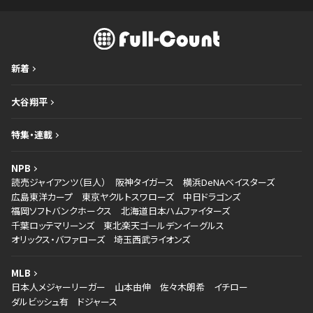
新着
大谷翔平
特集・連載
NPB
読売ジャイアンツ（巨人）
阪神タイガース
横浜DeNAベイスターズ
広島東洋カープ
東京ヤクルトスワローズ
中日ドラゴンズ
福岡ソフトバンクホークス
北海道日本ハムファイターズ
千葉ロッテマリーンズ
東北楽天ゴールデンイーグルス
オリックス・バファローズ
埼玉西武ライオンズ
MLB
日本人メジャーリーガー
山本由伸
佐々木朗希
イチロー
ダルビッシュ有
ドジャース