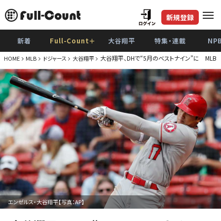
新規登録
新着
Full-Count＋
大谷翔平
特集・連載
NP
大谷翔平、DHで“5月のベストナイン”に ML
HOME
MLB
ドジャース
大谷翔平
エンゼルス・大谷翔平【写真：AP】