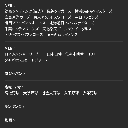
NPB
読売ジャイアンツ（巨人）
阪神タイガース
横浜DeNAベイスターズ
広島東洋カープ
東京ヤクルトスワローズ
中日ドラゴンズ
福岡ソフトバンクホークス
北海道日本ハムファイターズ
千葉ロッテマリーンズ
東北楽天ゴールデンイーグルス
オリックス・バファローズ
埼玉西武ライオンズ
MLB
日本人メジャーリーガー
山本由伸
佐々木朗希
イチロー
ダルビッシュ有
ドジャース
侍ジャパン
高校・アマ
高校野球
大学野球
社会人野球
女子野球
少年野球
ランキング
動画