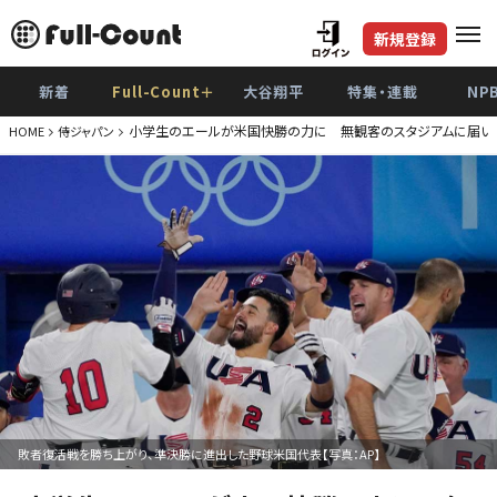
新規登録
新着
Full-Count＋
大谷翔平
特集・連載
NP
小学生のエールが米国快勝の力に 無観客のスタジアムに届い
HOME
侍ジャパン
敗者復活戦を勝ち上がり、準決勝に進出した野球米国代表【写真：AP】