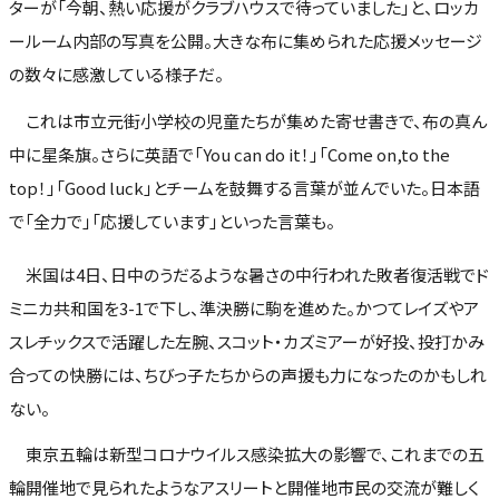
ターが「今朝、熱い応援がクラブハウスで待っていました」と、ロッカ
ールーム内部の写真を公開。大きな布に集められた応援メッセージ
の数々に感激している様子だ。
これは市立元街小学校の児童たちが集めた寄せ書きで、布の真ん
中に星条旗。さらに英語で「You can do it！」「Come on,to the
top！」「Good luck」とチームを鼓舞する言葉が並んでいた。日本語
で「全力で」「応援しています」といった言葉も。
米国は4日、日中のうだるような暑さの中行われた敗者復活戦でド
ミニカ共和国を3-1で下し、準決勝に駒を進めた。かつてレイズやア
スレチックスで活躍した左腕、スコット・カズミアーが好投、投打かみ
合っての快勝には、ちびっ子たちからの声援も力になったのかもしれ
ない。
東京五輪は新型コロナウイルス感染拡大の影響で、これまでの五
輪開催地で見られたようなアスリートと開催地市民の交流が難しく