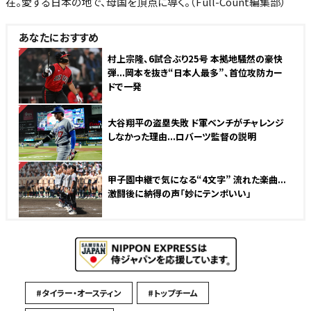
在。愛する日本の地で、母国を頂点に導く。（Full-Count編集部）
あなたにおすすめ
NEW
村上宗隆、6試合ぶり25号 本拠地騒然の豪快
弾...岡本を抜き“日本人最多”、首位攻防カー
ドで一発
NEW
大谷翔平の盗塁失敗 ド軍ベンチがチャレンジ
しなかった理由...ロバーツ監督の説明
NEW
甲子園中継で気になる“4文字” 流れた楽曲...
激闘後に納得の声「妙にテンポいい」
#タイラー・オースティン
#トップチーム