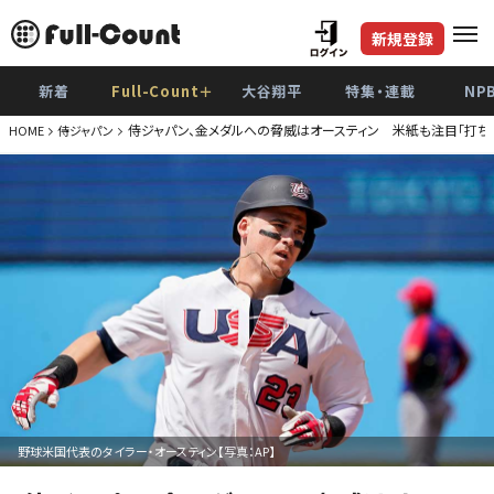
新規登録
新着
Full-Count＋
大谷翔平
特集・連載
NP
侍ジャパン、金メダルへの脅威はオースティン 米紙も注目「打ちま
HOME
侍ジャパン
野球米国代表のタイラー・オースティン【写真：AP】