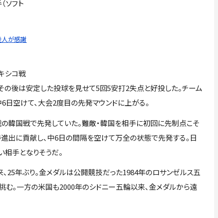
（ソフト
陸人が感謝
キシコ戦
その後は安定した投球を見せて5回5安打2失点と好投した。チーム
6日空けて、大会2度目の先発マウンドに上がる。
戦の韓国戦で先発していた。難敵・韓国を相手に初回に先制点こそ
勝進出に貢献し、中6日の間隔を空けて万全の状態で先発する。日
い相手となりそうだ。
、25年ぶり。金メダルは公開競技だった1984年のロサンゼルス五
挑む。一方の米国も2000年のシドニー五輪以来、金メダルから遠