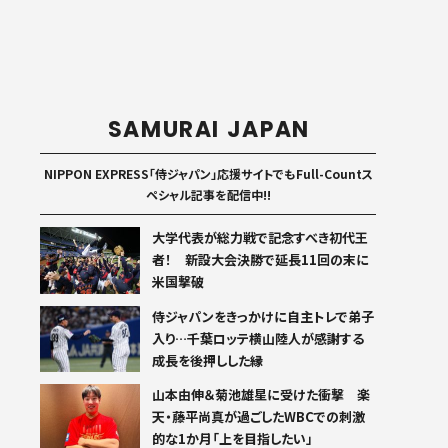
SAMURAI JAPAN
NIPPON EXPRESS「侍ジャパン」応援サイトでもFull-Countス
ペシャル記事を配信中!!
大学代表が総力戦で記念すべき初代王
者！ 新設大会決勝で延長11回の末に
米国撃破
侍ジャパンをきっかけに自主トレで弟子
入り…千葉ロッテ横山陸人が感謝する
成長を後押しした縁
山本由伸＆菊池雄星に受けた衝撃 楽
天・藤平尚真が過ごしたWBCでの刺激
的な1か月「上を目指したい」