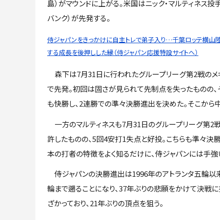
島）がマウンドに上がる。米国はニック・マルティネス投手
バンク）が先発する。
侍ジャパンをきっかけに自主トレで弟子入り…千葉ロッテ横山
する成長を後押しした縁（侍ジャパン応援特設サイトへ）
森下は7月31日に行われたグループリーグ第2戦のメ
で先発。初回は固さが見られて先制点を失ったものの、
も快勝し、2連勝での準々決勝進出を決めた。そこから中
一方のマルティネスも7月31日のグループリーグ第2
許したものの、5回4安打1失点と好投。こちらも準々決
本の打者の特徴をよく知るだけに、侍ジャパンには手強
侍ジャパンの決勝進出は1996年のアトランタ五輪以来
輪まで遡ることになり、37年ぶりの悲願をかけて決戦に
ざかっており、21年ぶりの頂点を狙う。