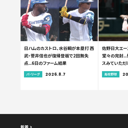
日ハムのカストロ、水谷瞬が本塁打 西
佐野日大エー
武・菅井信也が復帰登板で2回無失
堂々の完封..
点...6日のファーム結果
スみていただ
2026.8.7
20
パ・リーグ
高校野球
新着