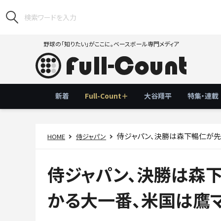
野球の「知りたい」がここに。ベースボール専門メディア
新着
Full-Count＋
大谷翔平
特集・連載
侍ジャパン、決勝は森下暢仁が先
HOME
侍ジャパン
侍ジャパン、決勝は森
かる大一番、米国は鷹