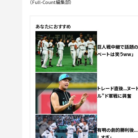
（Full-Count編集部）
あなたにおすすめ
巨人戦中継で話題の美
ベートは笑うww」
NEW
トレード直後...ヌ
ル”ド軍戦に興奮
NEW
有明の劇的勝利後..
しすぎ」