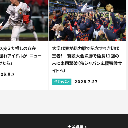
ス支えた推しの存在
大学代表が総力戦で記念すべき初代
.憧れアイドルが「ニュー
王者！ 新設大会決勝で延長11回の
けたら」
末に米国撃破（侍ジャパン応援特設サ
イトへ）
26.8.7
2026.7.27
侍ジャパン
大谷翔平