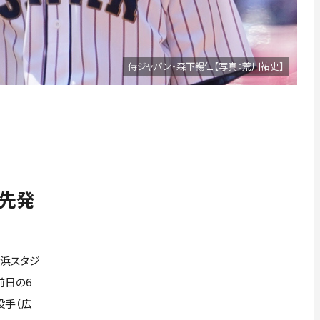
侍ジャパン・森下暢仁【写真：荒川祐史】
先発
浜スタジ
前日の6
投手（広