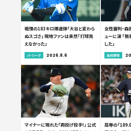
戦慄の183キロ爆速弾「大谷と変わら
女性審判・森
ぬスゴさ」 現地ファンは呆然「打球見
ューに涙 「
えなかった」
した」
2026.8.6
20
パ・リーグ
高校野球
マイナーに現れた「両投げ投手!」 公式
屈辱の「189