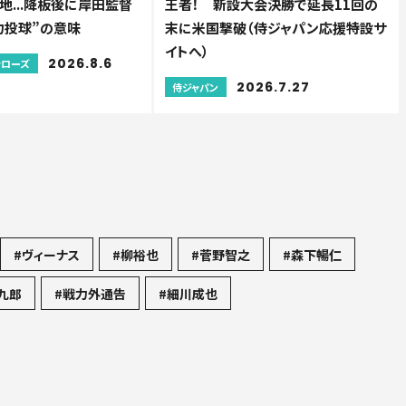
地...降板後に岸田監督
王者！ 新設大会決勝で延長11回の
力投球”の意味
末に米国撃破（侍ジャパン応援特設サ
イトへ）
2026.8.6
ァローズ
2026.7.27
侍ジャパン
#ヴィーナス
#柳裕也
#菅野智之
#森下暢仁
九郎
#戦力外通告
#細川成也