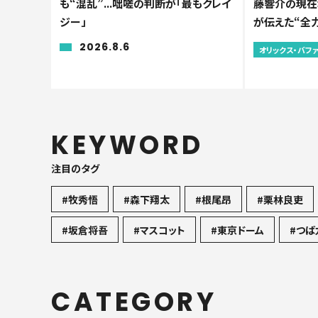
も“混乱”...咄嗟の判断が「最もクレイ
藤響介の現在
ジー」
が伝えた“全
2026.8.6
オリックス・バフ
KEYWORD
注目のタグ
#牧秀悟
#森下翔太
#根尾昂
#栗林良吏
#坂倉将吾
#マスコット
#東京ドーム
#つば
CATEGORY