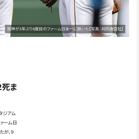
阪神が3年ぶり6度目のファーム日本一に輝いた【写真：共同通信社】
2死ま
タジアム
ファーム日
たが、9