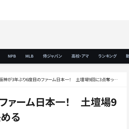
NPB
MLB
侍ジャパン
高校・アマ
ランキング
阪神が3年ぶり6度目のファーム日本一！ 土壇場9回に3点奪って逆転で決める
ファーム日本一！ 土壇場9
決める