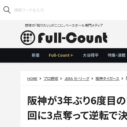
野球の「知りたい」がここに。ベースボール専門メディア
新着
Full-Count＋
大谷翔平
特集・連載
HOME
プロ野球
JERA セ・リーグ
阪神タイガース
阪神が3年ぶり6度目の
回に3点奪って逆転で