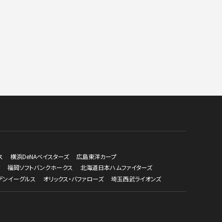
ス
横浜DeNAベイスターズ
広島東洋カープ
福岡ソフトバンクホークス
北海道日本ハムファイターズ
デンイーグルス
オリックス・バファローズ
埼玉西武ライオンズ