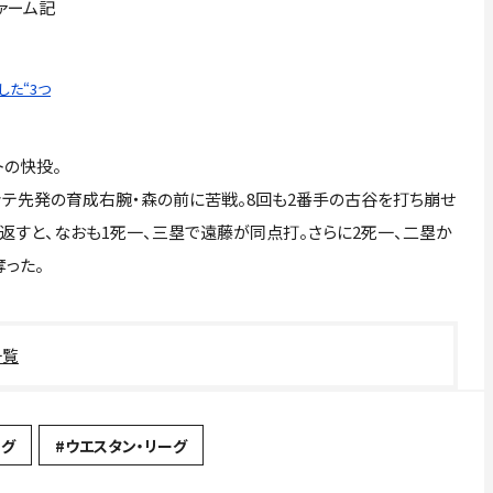
ァーム記
た“3つ
トの快投。
ッテ先発の育成右腕・森の前に苦戦。8回も2番手の古谷を打ち崩せ
返すと、なおも1死一、三塁で遠藤が同点打。さらに2死一、二塁か
った。
一覧
ーグ
#ウエスタン・リーグ