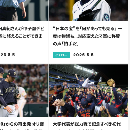
田真紀さんが甲子園デビ
“日本の宝”を「何があっても見る」 一
無事に終えることができま
度は物議も...対応変えたマ軍に称賛
の声「拍手だ」
26.8.5
2026.8.6
イチロー
.00」からの再出発 オリ齋
大学代表が総力戦で記念すべき初代