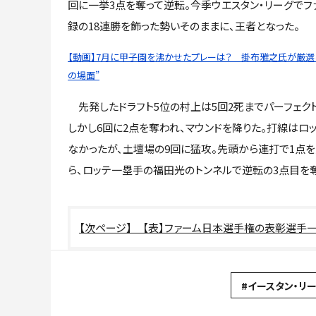
回に一挙3点を奪って逆転。今季ウエスタン・リーグでフ
録の18連勝を飾った勢いそのままに、王者となった。
【動画】7月に甲子園を沸かせたプレーは？ 掛布雅之氏が厳選し
の場面”
先発したドラフト5位の村上は5回2死までパーフェク
しかし6回に2点を奪われ、マウンドを降りた。打線はロ
なかったが、土壇場の9回に猛攻。先頭から連打で1点を
ら、ロッテ一塁手の福田光のトンネルで逆転の3点目を奪
【表】ファーム日本選手権の表彰選手
#イースタン・リ