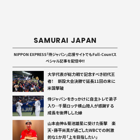
SAMURAI JAPAN
NIPPON EXPRESS「侍ジャパン」応援サイトでもFull-Countス
ペシャル記事を配信中!!
大学代表が総力戦で記念すべき初代王
者！ 新設大会決勝で延長11回の末に
米国撃破
侍ジャパンをきっかけに自主トレで弟子
入り…千葉ロッテ横山陸人が感謝する
成長を後押しした縁
山本由伸＆菊池雄星に受けた衝撃 楽
天・藤平尚真が過ごしたWBCでの刺激
的な1か月「上を目指したい」