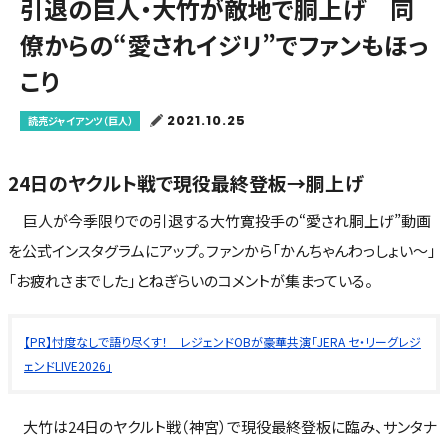
引退の巨人・大竹が敵地で胴上げ 同
僚からの“愛されイジリ”でファンもほっ
こり
2021.10.25
読売ジャイアンツ（巨人）
24日のヤクルト戦で現役最終登板→胴上げ
巨人が今季限りでの引退する大竹寛投手の“愛され胴上げ”動画
を公式インスタグラムにアップ。ファンから「かんちゃんわっしょい～」
「お疲れさまでした」とねぎらいのコメントが集まっている。
【PR】忖度なしで語り尽くす！ レジェンドOBが豪華共演「JERA セ・リーグレジ
ェンドLIVE2026」
大竹は24日のヤクルト戦（神宮）で現役最終登板に臨み、サンタナ