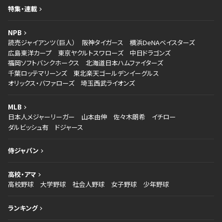
特集・連載
NPB
読売ジャイアンツ（巨人）
阪神タイガース
横浜DeNAベイスターズ
広島東洋カープ
東京ヤクルトスワローズ
中日ドラゴンズ
福岡ソフトバンクホークス
北海道日本ハムファイターズ
千葉ロッテマリーンズ
東北楽天ゴールデンイーグルス
オリックス・バファローズ
埼玉西武ライオンズ
MLB
日本人メジャーリーガー
山本由伸
佐々木朗希
イチロー
ダルビッシュ有
ドジャース
侍ジャパン
高校・アマ
高校野球
大学野球
社会人野球
女子野球
少年野球
ランキング