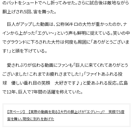
のバットをシュートでへし折ってみせた。さらに試合後は敵地ながら
胴上げされ5回、宙を舞った。
巨人がアップした動画は、公称96キロの大竹が重かったのか、ナ
インから上がった「エグい～」という声も鮮明に捉えている。笑いの中
でグラウンドに下ろされた大竹は何度も周囲に「ありがとうございま
す！」と頭を下げている。
愛されぶりが伝わる動画にファンも「巨人に来てくれてありがとう
ございました！これまでお疲れさまでした！」「ファイトあふれる投
球 優しい垂れ目の笑顔 大好きです♪」と愛あふれる反応。広島
で12年、巨人で7年間の活躍を称えていた。
【実際の動画を見る】大竹の胴上げが「エグい～」!? 笑顔で5度
宙を舞い、現役に別れを告げた