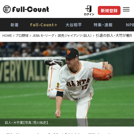
新規登録
新着
Full-Count＋
大谷翔平
特集・連載
NP
引退の巨人・大竹が敵地
HOME
プロ野球
JERA セ・リーグ
読売ジャイアンツ（巨人）
巨人・大竹寛【写真：荒川祐史】