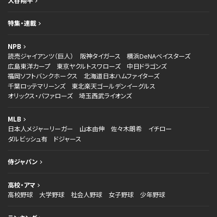
大谷翔平
特集・連載
NPB
読売ジャイアンツ（巨人）
阪神タイガース
横浜DeNAベイスターズ
広島東洋カープ
東京ヤクルトスワローズ
中日ドラゴンズ
福岡ソフトバンクホークス
北海道日本ハムファイターズ
千葉ロッテマリーンズ
東北楽天ゴールデンイーグルス
オリックス・バファローズ
埼玉西武ライオンズ
MLB
日本人メジャーリーガー
山本由伸
佐々木朗希
イチロー
ダルビッシュ有
ドジャース
侍ジャパン
高校・アマ
高校野球
大学野球
社会人野球
女子野球
少年野球