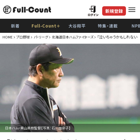
新規登録
新着
Full-Count＋
大谷翔平
特集・連載
NP
「泣いちゃうかもしれない
HOME
プロ野球
パ・リーグ
北海道日本ハムファイターズ
日本ハム・栗山英樹監督【写真：石川加奈子】