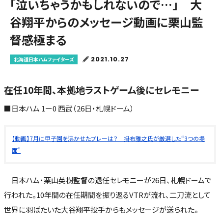
「泣いちゃうかもしれないので…」 大
谷翔平からのメッセージ動画に栗山監
督感極まる
2021.10.27
北海道日本ハムファイターズ
在任10年間、本拠地ラストゲーム後にセレモニー
■日本ハム 1ー0 西武（26日・札幌ドーム）
【動画】7月に甲子園を沸かせたプレーは？ 掛布雅之氏が厳選した“3つの場
面”
日本ハム・栗山英樹監督の退任セレモニーが26日、札幌ドームで
行われた。10年間の在任期間を振り返るVTRが流れ、二刀流として
世界に羽ばたいた大谷翔平投手からもメッセージが送られた。