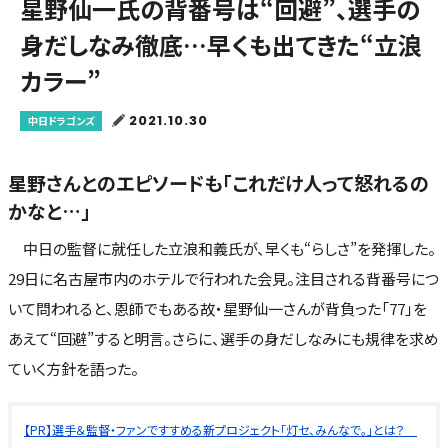
星野仙一氏の背番号は“回避”、選手の
身だしなみ徹底…早くも出てきた“立浪
カラー”
2021.10.30
中日ドラゴンズ
星野さんとのエピソードも「これだけ人って怒れるの
かなと…」
中日の監督に就任した立浪和義氏が、早くも“らしさ”を発揮した。
29日に名古屋市内のホテルで行われた会見。注目される背番号につ
いて問われると、恩師でもある故・星野仙一さんが背負った「77」を
あえて“回避”すると明言。さらに、選手の身だしなみにも規律を求め
ていく方針を語った。
【PR】選手＆監督・ファンですすめる新プロジェクト「灯セ、みんなで。」とは？