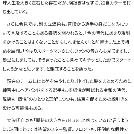
球人生を大きく左右した存在だが、験担ぎはせずに、独自カラーを打
ち出していく。
さらに会見では、別の立浪色も。普段から選手の身だしなみにつ
いて言及することもある姿勢を問われると、「今の時代にあまり規制
をかけることはよくないことかもしれませんが」と前置きした上で持
論を展開。「やはりスポーツマンらしく、ファンの皆さんも見てますし、
髪型にしましても、そう言ったことも含めてキチッとした形でスタート
しようかなと思います」と徹底することを語った。
現在のチームにはヒゲを生やしたり、伸ばした髪をまとめるために
練習中にヘアバンドをする選手も。多様性が叫ばれる令和の時代、
風貌も“個性”のひとつと理解しつつも、結束を促すための線引きを
設ける可能性もある。
立浪氏自身も「期待の大きさをひしひしと感じている」と言うよう
に、球団にとっては待望のスター監督。フロントも、圧倒的な個性で