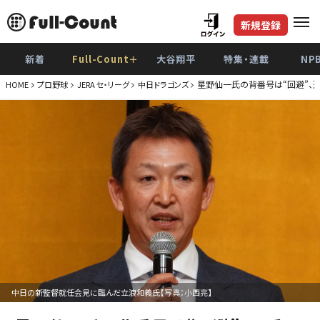
新規登録
新着
Full-Count＋
大谷翔平
特集・連載
NP
星野仙一氏の背番号は“回避”、
HOME
プロ野球
JERA セ・リーグ
中日ドラゴンズ
中日の新監督就任会見に臨んだ立浪和義氏【写真：小西亮】