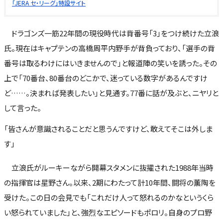
「JERA セ・リーグ」特設サイト
ドラゴンズ一筋22年間の現役時代は背番号「3」をつけ続けた立浪
氏。現在はキャプテンの高橋周平内野手が背負っており、「選手の背
番号は取るわけにはいきませんので」と報道陣の笑いを誘った。その
上で「70番台、80番台のどこかで、迷っている数字があるんですけ
ど……。決まれば発表したい」と見通す。77番に話が及ぶと、ニヤリと
して言った。
「皆さんが意識されることだと思うんですけど、敢えてそこは外しま
す」
立浪氏がルーキーながら開幕スタメンに抜擢された1988年当時
の指揮官は星野さん。以来、2期にわたって計10年間、闘将の薫陶を
受けた。この日の会見でも「これだけ人って怒れるのかなというくら
い怒られていました」と、強烈なエピソードもポロリ。自身のプロ野