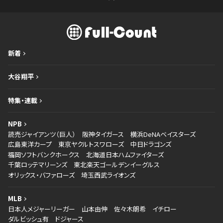
新着
大谷翔平
特集・連載
NPB
読売ジャイアンツ（巨人）
阪神タイガース
横浜DeNAベイスターズ
広島東洋カープ
東京ヤクルトスワローズ
中日ドラゴンズ
福岡ソフトバンクホークス
北海道日本ハムファイターズ
千葉ロッテマリーンズ
東北楽天ゴールデンイーグルス
オリックス・バファローズ
埼玉西武ライオンズ
MLB
日本人メジャーリーガー
山本由伸
佐々木朗希
イチロー
ダルビッシュ有
ドジャース