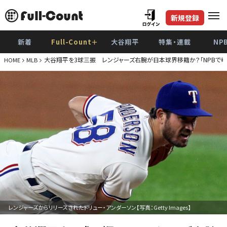
新規登録
新着
Full-Count＋
大谷翔平
特集・連載
NP
大谷翔平を3球三振 レンジャーズ右腕が日本球界移籍か？「NPBで幸
HOME
MLB
レンジャーズからリリースされたドリュー・アンダーソン【写真：Getty Images】