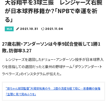
大谷翔平を3球三振 レンジャーズ右腕
が日本球界移籍か？「NPBで幸運を祈
る」
2021.10.31
2021.11.04
MLB
27歳右腕・アンダーソンは今季9試合登板して1勝1
敗、防御率3.27
レンジャーズを退団したドリュー・アンダーソン投手が日本球界入
りを目指しての退団だったと豪州の野球チーム「ダウンアンダー・ト
ラベラーズ」のインスタグラムが伝えた。
“欽ちゃん球団監督”片岡安祐美の今 2度の流産を経て母に…思春期の後悔
「生理に見て見ぬふりを」