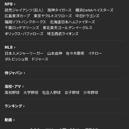
NPB
読売ジャイアンツ（巨人）
阪神タイガース
横浜DeNAベイスターズ
広島東洋カープ
東京ヤクルトスワローズ
中日ドラゴンズ
福岡ソフトバンクホークス
北海道日本ハムファイターズ
千葉ロッテマリーンズ
東北楽天ゴールデンイーグルス
オリックス・バファローズ
埼玉西武ライオンズ
MLB
日本人メジャーリーガー
山本由伸
佐々木朗希
イチロー
ダルビッシュ有
ドジャース
侍ジャパン
高校・アマ
高校野球
大学野球
社会人野球
女子野球
少年野球
ランキング
動画