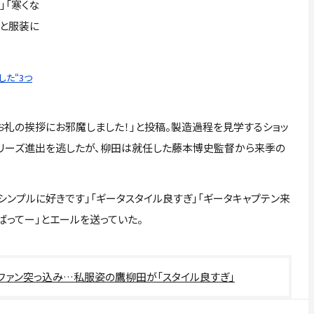
」「寒くな
」と服装に
た“3つ
礼の挨拶にお邪魔しました！」と投稿。製造過程を見学するショッ
シリーズ進出を逃したが、柳田は就任した藤本博史監督から来季の
シンプルに好きです」「ギータスタイル良すぎ」「ギータキャプテン来
ばってー」とエールを送っていた。
とファン突っ込み…私服姿の鷹柳田が「スタイル良すぎ」