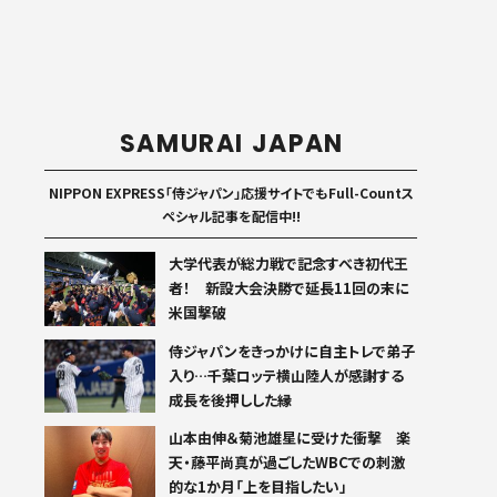
SAMURAI JAPAN
NIPPON EXPRESS「侍ジャパン」応援サイトでもFull-Countス
ペシャル記事を配信中!!
大学代表が総力戦で記念すべき初代王
者！ 新設大会決勝で延長11回の末に
米国撃破
侍ジャパンをきっかけに自主トレで弟子
入り…千葉ロッテ横山陸人が感謝する
成長を後押しした縁
山本由伸＆菊池雄星に受けた衝撃 楽
天・藤平尚真が過ごしたWBCでの刺激
的な1か月「上を目指したい」