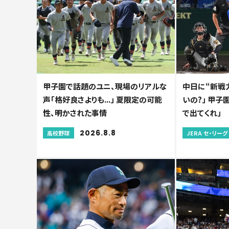
甲子園で話題のユニ、現場のリアルな
中日に“新戦力
声「格好良さよりも...」 夏限定の可能
いの?」 甲
性、明かされた事情
で出てくれ」
2026.8.8
高校野球
JERA セ・リーグ