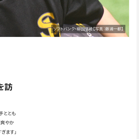
ソフトバンク・柳田悠岐【写真：藤浦一都】
を訪
手ととも
に爽やか
すぎます」