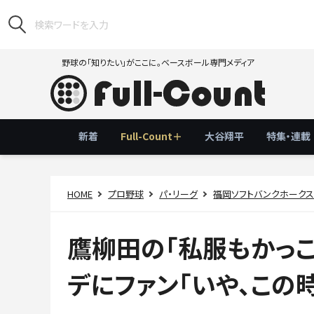
野球の「知りたい」がここに。ベースボール専門メディア
新着
Full-Count＋
大谷翔平
特集・連載
HOME
プロ野球
パ・リーグ
福岡ソフトバンクホーク
鷹柳田の「私服もかっこ
デにファン「いや、この