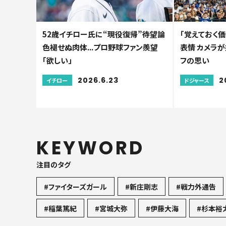
52歳イチロー氏に“現役復帰”待望論
「覚えておく
色褪せぬ肉体...プロ野球ファン羨望
表情 カメラ
「欲しい」
フの思い
2026.6.23
2
イチロー
ドジャース
KEYWORD
注目のタグ
#ファイターズガール
#新庄剛志
#戦力外通告
#稲葉篤紀
#宮城大弥
#伊藤大海
#杉本裕