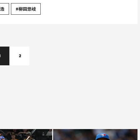
宣浩
#柳田悠岐
1
2