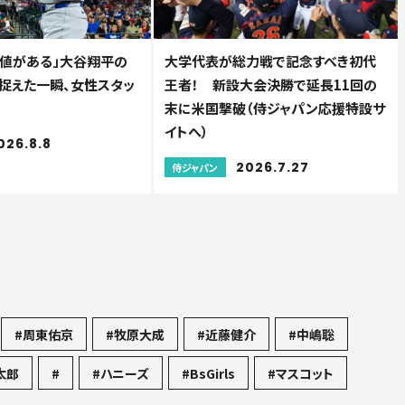
価値がある」大谷翔平の
大学代表が総力戦で記念すべき初代
が捉えた一瞬、女性スタッ
王者！ 新設大会決勝で延長11回の
末に米国撃破（侍ジャパン応援特設サ
イトへ）
026.8.8
2026.7.27
侍ジャパン
#周東佑京
#牧原大成
#近藤健介
#中嶋聡
太郎
#
#ハニーズ
#BsGirls
#マスコット