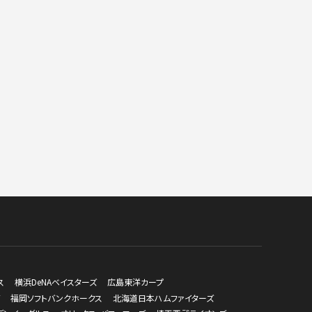
ス
横浜DeNAベイスターズ
広島東洋カープ
福岡ソフトバンクホークス
北海道日本ハムファイターズ