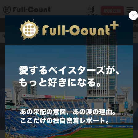
新規登録
新着
Full-Count＋
大谷翔平
特集・連載
NP
7人中5人が退団… 筒香、石川らの大洋ユニ
HOME
MLB
日本人メジャーリーガー
2019年までDeNAに所属していた筒香嘉智（左）と、2021年3月に現役を引退した石川雄
洋氏【写真：荒川祐史】