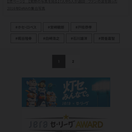
【実際の写真を見る】7人中5人が退団…ファンの涙を誘った
2016年DeNAの集合写真
#ホセ・ロペス
#宮崎敏郎
#戸柱恭孝
#梶谷隆幸
#白崎浩之
#石川雄洋
#筒香嘉智
1
2