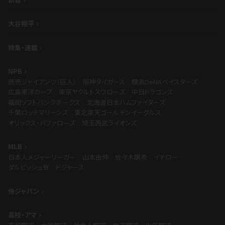
大谷翔平
特集・連載
NPB
読売ジャイアンツ（巨人）
阪神タイガース
横浜DeNAベイスターズ
広島東洋カープ
東京ヤクルトスワローズ
中日ドラゴンズ
福岡ソフトバンクホークス
北海道日本ハムファイターズ
千葉ロッテマリーンズ
東北楽天ゴールデンイーグルス
オリックス・バファローズ
埼玉西武ライオンズ
MLB
日本人メジャーリーガー
山本由伸
佐々木朗希
イチロー
ダルビッシュ有
ドジャース
侍ジャパン
高校・アマ