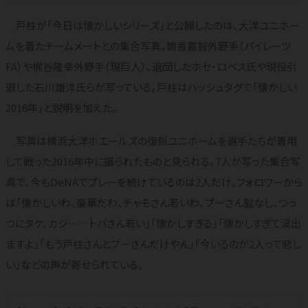
戸柱が「今日は懐かしいシリーズ」と公開したのは、大洋ユニホー
ムを着たチームメートとの集合写真。筒香嘉智外野手（パイレーツ
FA）や梶谷隆幸外野手（現巨人）、退団したホセ・ロペス氏や現役引
退した石川雄洋氏らが写っている。戸柱はハッシュタグで「懐かしい
2016年」と説明を加えた。
写真は横浜大洋ホエールズの復刻ユニホームを選手たちが着用
して戦った2016年中に撮られたものと見られる。7人が写った集合写
真で、今もDeNAでプレーを続けているのは2人だけ。フォロワーから
は「懐かしいわ、豪華だわ、チャモさん若いわ、プーさん髭なし、つっ
つにタケ、カジ……トバさん若い」「懐かしすぎる」「懐かしすぎて涙出
ますよ」「もう戸柱さんとプーさんだけやん」「今いるのが2人って悲し
い」などの声が寄せられている。