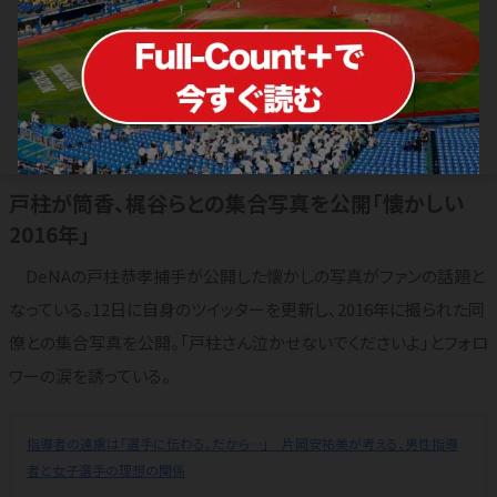
7人中5人が退団… 筒香、石川らの大
洋ユニ集合写真が「懐かしすぎる」「涙
出ますよ」
2021.11.14
日本人メジャーリーガー
戸柱が筒香、梶谷らとの集合写真を公開「懐かしい
2016年」
DeNAの戸柱恭孝捕手が公開した懐かしの写真がファンの話題と
なっている。12日に自身のツイッターを更新し、2016年に撮られた同
僚との集合写真を公開。「戸柱さん泣かせないでくださいよ」とフォロ
ワーの涙を誘っている。
指導者の遠慮は「選手に伝わる。だから…」 片岡安祐美が考える、男性指導
者と女子選手の理想の関係