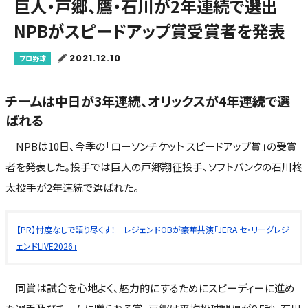
巨人・戸郷、鷹・石川が2年連続で選出
NPBがスピードアップ賞受賞者を発表
2021.12.10
プロ野球
チームは中日が3年連続、オリックスが4年連続で選
ばれる
NPBは10日、今季の「ローソンチケット スピードアップ賞」の受賞
者を発表した。投手では巨人の戸郷翔征投手、ソフトバンクの石川柊
太投手が2年連続で選ばれた。
【PR】忖度なしで語り尽くす！ レジェンドOBが豪華共演「JERA セ・リーグレジ
ェンドLIVE2026」
同賞は試合を心地よく、魅力的にするためにスピーディーに進め