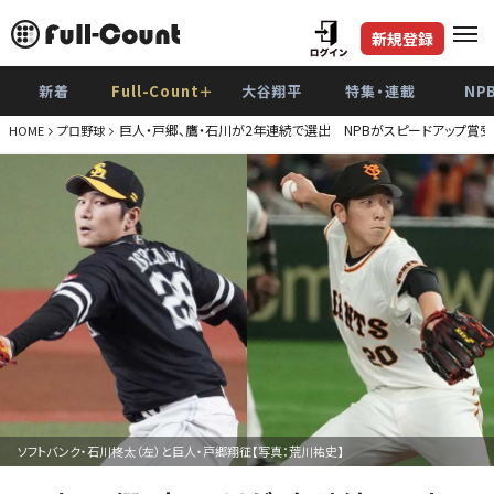
新規登録
新着
Full-Count＋
大谷翔平
特集・連載
NP
巨人・戸郷、鷹・石川が2年連続で選出 NPBがスピードアップ賞
HOME
プロ野球
ソフトバンク・石川柊太（左）と巨人・戸郷翔征【写真：荒川祐史】