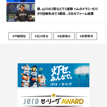
NEW
鷹、山川の2発などで3連勝 ハムのドラ1・大川
が5回無失点で3勝目...5日のファーム結果
#戸郷翔征
#石川柊太
#糸原健斗
#荻野貴司