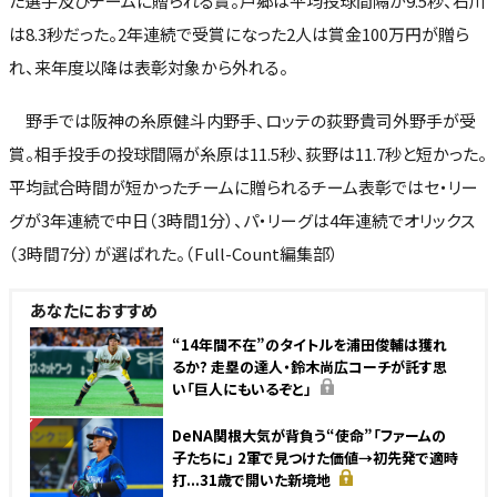
た選手及びチームに贈られる賞。戸郷は平均投球間隔が9.5秒、石川
は8.3秒だった。2年連続で受賞になった2人は賞金100万円が贈ら
れ、来年度以降は表彰対象から外れる。
野手では阪神の糸原健斗内野手、ロッテの荻野貴司外野手が受
賞。相手投手の投球間隔が糸原は11.5秒、荻野は11.7秒と短かった。
平均試合時間が短かったチームに贈られるチーム表彰ではセ・リー
グが3年連続で中日（3時間1分）、パ・リーグは4年連続でオリックス
（3時間7分）が選ばれた。（Full-Count編集部）
あなたにおすすめ
“14年間不在”のタイトルを浦田俊輔は獲れ
るか? 走塁の達人・鈴木尚広コーチが託す思
い「巨人にもいるぞと」
NEW
DeNA関根大気が背負う“使命”「ファームの
子たちに」 2軍で見つけた価値→初先発で適時
打...31歳で開いた新境地