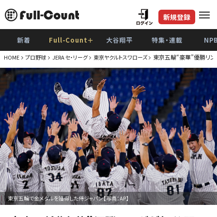
新規登録
新着
Full-Count＋
大谷翔平
特集・連載
NP
東京五輪“豪華”優勝リン
HOME
プロ野球
JERA セ・リーグ
東京ヤクルトスワローズ
東京五輪で金メダルを獲得した侍ジャパン【写真：AP】