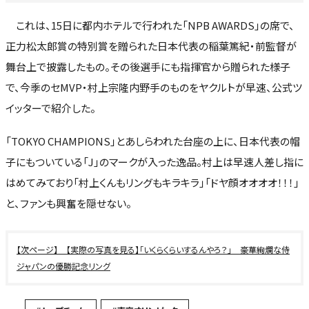
これは、15日に都内ホテルで行われた「NPB AWARDS」の席で、
正力松太郎賞の特別賞を贈られた日本代表の稲葉篤紀・前監督が
舞台上で披露したもの。その後選手にも指揮官から贈られた様子
で、今季のセMVP・村上宗隆内野手のものをヤクルトが早速、公式ツ
イッターで紹介した。
「TOKYO CHAMPIONS」とあしらわれた台座の上に、日本代表の帽
子にもついている「J」のマークが入った逸品。村上は早速人差し指に
はめてみており「村上くんもリングもキラキラ」「ドヤ顔オオオオ！！！」
と、ファンも興奮を隠せない。
【実際の写真を見る】「いくらくらいするんやろ？」 豪華絢爛な侍
ジャパンの優勝記念リング