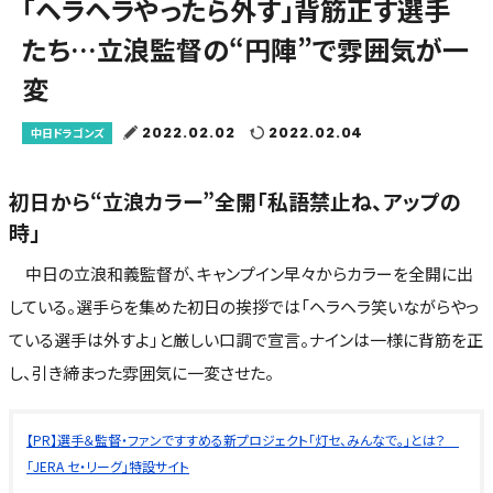
「ヘラヘラやったら外す」背筋正す選手
たち…立浪監督の“円陣”で雰囲気が一
変
2022.02.02
2022.02.04
中日ドラゴンズ
初日から“立浪カラー”全開「私語禁止ね、アップの
時」
中日の立浪和義監督が、キャンプイン早々からカラーを全開に出
している。選手らを集めた初日の挨拶では「ヘラヘラ笑いながらやっ
ている選手は外すよ」と厳しい口調で宣言。ナインは一様に背筋を正
し、引き締まった雰囲気に一変させた。
【PR】選手＆監督・ファンですすめる新プロジェクト「灯セ、みんなで。」とは？
「JERA セ・リーグ」特設サイト