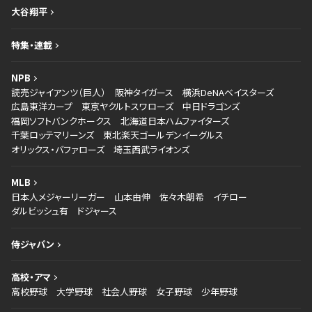
大谷翔平
特集・連載
NPB
読売ジャイアンツ（巨人）
阪神タイガース
横浜DeNAベイスターズ
広島東洋カープ
東京ヤクルトスワローズ
中日ドラゴンズ
福岡ソフトバンクホークス
北海道日本ハムファイターズ
千葉ロッテマリーンズ
東北楽天ゴールデンイーグルス
オリックス・バファローズ
埼玉西武ライオンズ
MLB
日本人メジャーリーガー
山本由伸
佐々木朗希
イチロー
ダルビッシュ有
ドジャース
侍ジャパン
高校・アマ
高校野球
大学野球
社会人野球
女子野球
少年野球