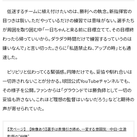
低迷するチームに植え付けたいのは、勝利への執念。新指揮官の
目つきは鋭い。ただやっているだけの練習では意味がない。選手たち
が周囲を取り囲む中「一日ちゃんと来る前に目標立てて、その目標終
わったら帰っていいから。ダラダラ時間だけで練習するっていうのは
嫌いなんで」と言い切った。さらに「私語禁止ね、アップの時」とも通
達した。
ビリビリと伝わってくる緊張感。円陣だけでも、妥協や馴れ合いは
一切許されないことが分かる。球団公式YouTubeチャンネルでも、
その様子を公開。ファンからは「グラウンドでは勝負師として一切の
妥協も許さない。これほど理想の監督はいないだろう」などと期待の
声が寄せられていた。
【映像あり】選手は表情引き締め、一変する雰囲気…中日・立浪
監督の“円陣”