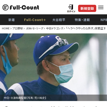
新規登録
新着
Full-Count＋
大谷翔平
特集・連載
NP
「ヘラヘラやったら外す」背筋正
HOME
プロ野球
JERA セ・リーグ
中日ドラゴンズ
中日・立浪和義監督【写真：荒川祐史】