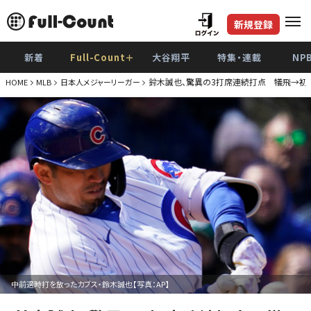
新規登録
新着
Full-Count＋
大谷翔平
特集・連載
NP
鈴木誠也、驚異の3打席連続打点 犠飛→初
HOME
MLB
日本人メジャーリーガー
中前適時打を放ったカブス・鈴木誠也【写真：AP】