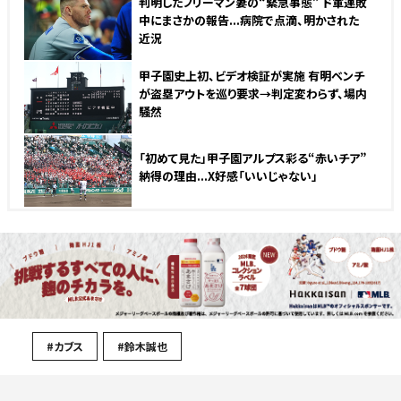
判明したフリーマン妻の“緊急事態” ド軍連敗
中にまさかの報告...病院で点滴、明かされた
近況
甲子園史上初、ビデオ検証が実施 有明ベンチ
が盗塁アウトを巡り要求→判定変わらず、場内
騒然
「初めて見た」甲子園アルプス彩る“赤いチア”
納得の理由...X好感「いいじゃない」
#カブス
#鈴木誠也