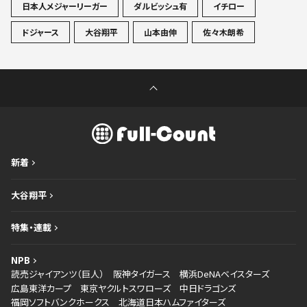
日本人メジャーリーガー
ダルビッシュ有
イチロー
ドジャース
大谷翔平
山本由伸
佐々木朗希
新着
大谷翔平
特集・連載
NPB
読売ジャイアンツ（巨人）
阪神タイガース
横浜DeNAベイスターズ
広島東洋カープ
東京ヤクルトスワローズ
中日ドラゴンズ
福岡ソフトバンクホークス
北海道日本ハムファイターズ