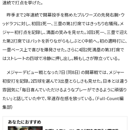
連続で打点を挙げた。
昨季まで2年連続で開幕投手を務めたブルワーズの先発右腕・ウ
ッドラフに対し、初回1死一、三塁の第1打席ではきっちり右犠飛。メ
ジャー初打点を記録し、満面の笑みを見せた。3回1死一、三塁で迎え
た第2打席ではバットを折りながらもしぶとく中前へ。初の適時打に、
一塁ベース上で喜びを爆発させた。さらに4回2死満塁の第3打席で
はストレートの四球で冷静に押し出し。頼もしさが際立っている。
メジャーデビュー戦となった7日（同8日）の開幕戦では、メジャー
初安打を記録。2四球を選んで3出塁とらしさも見せた。日本とは違う
雰囲気に「毎日喜んでいただけるようなプレーができるように頑張り
たい」と話していた中で、早速存在感を放っている。（Full-Count編
集部）
あなたにおすすめ