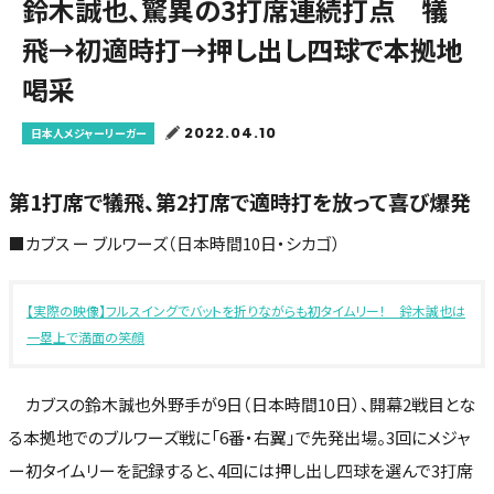
鈴木誠也、驚異の3打席連続打点 犠
飛→初適時打→押し出し四球で本拠地
喝采
2022.04.10
日本人メジャーリーガー
第1打席で犠飛、第2打席で適時打を放って喜び爆発
■カブス ー ブルワーズ（日本時間10日・シカゴ）
【実際の映像】フルスイングでバットを折りながらも初タイムリー！ 鈴木誠也は
一塁上で満面の笑顔
カブスの鈴木誠也外野手が9日（日本時間10日）、開幕2戦目とな
る本拠地でのブルワーズ戦に「6番・右翼」で先発出場。3回にメジャ
ー初タイムリーを記録すると、4回には押し出し四球を選んで3打席