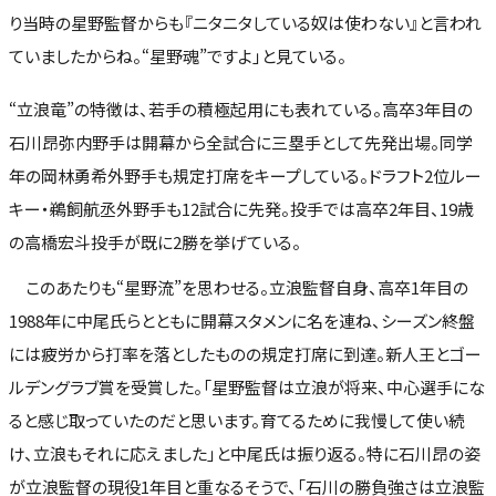
り当時の星野監督からも『ニタニタしている奴は使わない』と言われ
ていましたからね。“星野魂”ですよ」と見ている。
“立浪竜”の特徴は、若手の積極起用にも表れている。高卒3年目の
石川昂弥内野手は開幕から全試合に三塁手として先発出場。同学
年の岡林勇希外野手も規定打席をキープしている。ドラフト2位ルー
キー・鵜飼航丞外野手も12試合に先発。投手では高卒2年目、19歳
の高橋宏斗投手が既に2勝を挙げている。
このあたりも“星野流”を思わせる。立浪監督自身、高卒1年目の
1988年に中尾氏らとともに開幕スタメンに名を連ね、シーズン終盤
には疲労から打率を落としたものの規定打席に到達。新人王とゴー
ルデングラブ賞を受賞した。「星野監督は立浪が将来、中心選手にな
ると感じ取っていたのだと思います。育てるために我慢して使い続
け、立浪もそれに応えました」と中尾氏は振り返る。特に石川昂の姿
が立浪監督の現役1年目と重なるそうで、「石川の勝負強さは立浪監