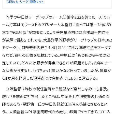
「JERA セ・リーグ」特設サイト
昨季の中日はリーグトップのチーム防御率3.22を誇った一方で、チ
ーム打率は同ワーストの.237、チーム本塁打に至っては唯一2桁の69
本で“投高打低”が顕著だった。今季開幕直前には高橋周平内野手
が故障で離脱。それでも、大島洋平外野手がリーグトップの打率.362
をマークし、阿部寿樹内野手も4月前半に7試合連続打点をマークす
るなど、貧打の印象を払拭している。中尾氏は「もともと投手陣は安
定していて、どれだけ野手が得点できるかが課題でした。去年のチー
ム状態からすると、もうちょっと悪いかなと思っていましたが、開幕か
ら1か月を経過した現時点では合格点でしょう」と評価する。
立浪監督は昨秋の就任当時から髪型など身だしなみにも言及。
厳しさを前面に打ち出したところは、中尾氏と立浪監督の共通の恩
師である故・星野仙一氏の中日監督就任当時を彷彿とさせるとい
う。「立浪監督はPL学園高時代から厳しい環境でやってきて、プロ入