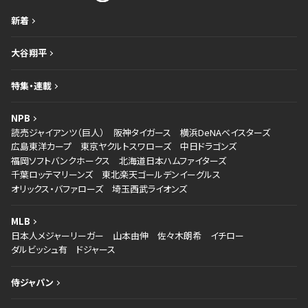
新着
大谷翔平
特集・連載
NPB
読売ジャイアンツ（巨人）
阪神タイガース
横浜DeNAベイスターズ
広島東洋カープ
東京ヤクルトスワローズ
中日ドラゴンズ
福岡ソフトバンクホークス
北海道日本ハムファイターズ
千葉ロッテマリーンズ
東北楽天ゴールデンイーグルス
オリックス・バファローズ
埼玉西武ライオンズ
MLB
日本人メジャーリーガー
山本由伸
佐々木朗希
イチロー
ダルビッシュ有
ドジャース
侍ジャパン