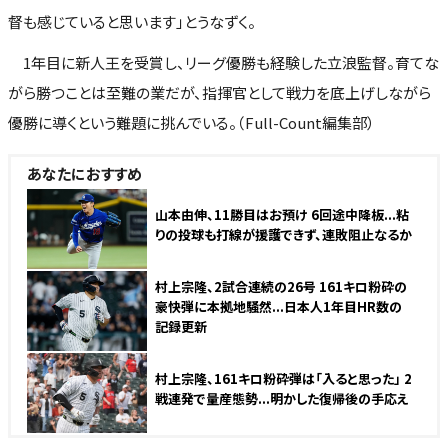
督も感じていると思います」とうなずく。
1年目に新人王を受賞し、リーグ優勝も経験した立浪監督。育てな
がら勝つことは至難の業だが、指揮官として戦力を底上げしながら
優勝に導くという難題に挑んでいる。（Full-Count編集部）
あなたにおすすめ
山本由伸、11勝目はお預け 6回途中降板...粘
りの投球も打線が援護できず、連敗阻止なるか
村上宗隆、2試合連続の26号 161キロ粉砕の
豪快弾に本拠地騒然...日本人1年目HR数の
記録更新
村上宗隆、161キロ粉砕弾は「入ると思った」 2
戦連発で量産態勢...明かした復帰後の手応え