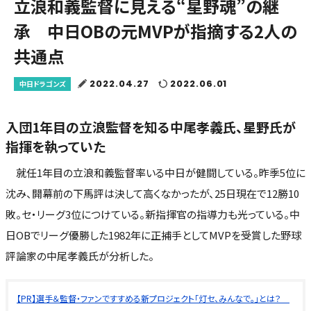
立浪和義監督に見える“星野魂”の継
承 中日OBの元MVPが指摘する2人の
共通点
2022.04.27
2022.06.01
中日ドラゴンズ
入団1年目の立浪監督を知る中尾孝義氏、星野氏が
指揮を執っていた
就任1年目の立浪和義監督率いる中日が健闘している。昨季5位に
沈み、開幕前の下馬評は決して高くなかったが、25日現在で12勝10
敗。セ・リーグ3位につけている。新指揮官の指導力も光っている。中
日OBでリーグ優勝した1982年に正捕手としてMVPを受賞した野球
評論家の中尾孝義氏が分析した。
【PR】選手＆監督・ファンですすめる新プロジェクト「灯セ、みんなで。」とは？