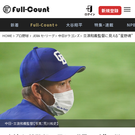
新規登録
新着
Full-Count＋
大谷翔平
特集・連載
NP
立浪和義監督に見える“星野魂”
HOME
プロ野球
JERA セ・リーグ
中日ドラゴンズ
中日・立浪和義監督【写真：荒川祐史】