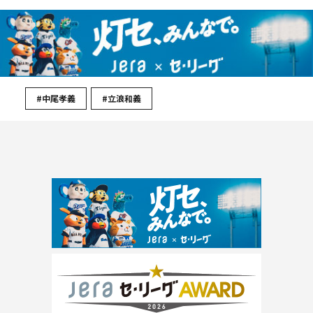
#中尾孝義
#立浪和義