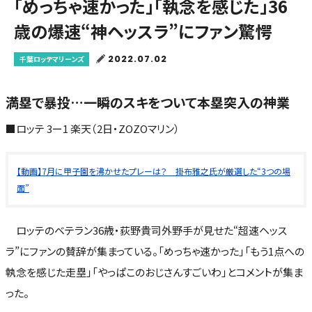
「めっちゃ速かった」「執念を感じた」36
歳の爆速“神ヘッスラ”にファン驚愕
2022.07.02
千葉ロッテマリーンズ
満塁で暴投…一瞬のスキをついて本塁突入の神業
■ロッテ 3ー1 楽天（2日・ZOZOマリン）
【動画】7月に甲子園を沸かせたプレーは？ 掛布雅之氏が厳選した“3つの場
面”
ロッテのベテラン36歳・荻野貴司外野手が見せた“超速ヘッス
ラ”にファンの賛辞が集まっている。「めっちゃ速かった」「もう1点への
執念を感じた走塁」「やっぱこのおじさんすごいわ」とコメントが集ま
った。