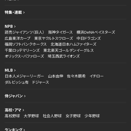
特集・連載
NPB
読売ジャイアンツ（巨人）
阪神タイガース
横浜DeNAベイスターズ
広島東洋カープ
東京ヤクルトスワローズ
中日ドラゴンズ
福岡ソフトバンクホークス
北海道日本ハムファイターズ
千葉ロッテマリーンズ
東北楽天ゴールデンイーグルス
オリックス・バファローズ
埼玉西武ライオンズ
MLB
日本人メジャーリーガー
山本由伸
佐々木朗希
イチロー
ダルビッシュ有
ドジャース
侍ジャパン
高校・アマ
高校野球
大学野球
社会人野球
女子野球
少年野球
ランキング