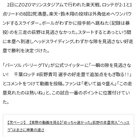
2日にZOZOマリンスタジアムで行われた楽天戦、ロッテが2-1と1
点リードの8回2死満塁。楽天・鈴木翔の投球は外角低めへワンバウ
ンドするスライダー。ボールがわずかに投手前へ跳ねた（記録は暴
投）のを三走の荻野は見逃さなかった。スタートするとあっという間
に本塁へ到達しヘッドスライディング。わずかな隙を見逃さない好走
塁で勝利を決定づけた。
「パーソル パ・リーグTV」が公式ツイッターに「一瞬の隙を見逃さな
い！ 千葉ロッテ #荻野貴司 選手の好走塁で追加点をもぎ取る！！」
とコメントをつけて動画を投稿。ファンは「老いて益々盛ん」「この走
塁見れたのは熱いね」と、この試合一番のポイントに位置付けてい
た。
【実際の動画を見る】「めっちゃ速かった」荻野の本塁突入“ヘッス
ラ”はまさに神業の速さ