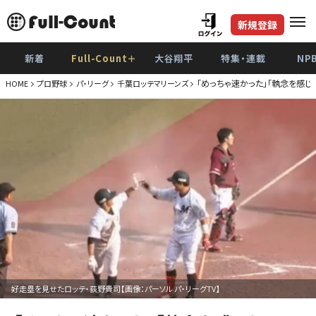
新規登録
新着
Full-Count＋
大谷翔平
特集・連載
NP
「めっちゃ速かった」「執念を感じ
HOME
プロ野球
パ・リーグ
千葉ロッテマリーンズ
好走塁を見せたロッテ・荻野貴司【画像：パーソル パ・リーグTV】