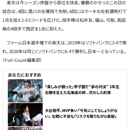
楽天は今シーズン序盤から首位を快走、優勝のかかったこの日の
試合は、4回に黒川の左犠飛で先制、6回にはマーキの左前適時打で
1点を加え2-0とリードを広げた。投手陣は松井友、福山、弓削、高田
萌の4投手で西武を1点に抑えた。
ファーム日本選手権での楽天は、2019年はソフトバンクに3-6で敗
れ、2020年は同じくソフトバンクに6-4で勝利し日本一となっている。
（Full-Count編集部）
あなたにおすすめ
NEW
「楽しみが勝った」甲子園で“夢の対決” 2年生
右腕を支えた北海道の絆...交わした約束
NEW
大谷翔平、MVP争い「今気にしてもしょうがな
い」 左膝に不安も「リスクを取りながら貢献」
NEW