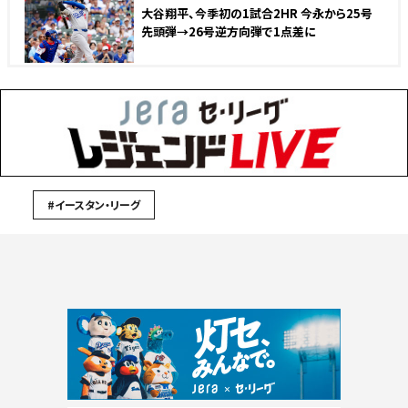
大谷翔平、今季初の1試合2HR 今永から25号
先頭弾→26号逆方向弾で1点差に
#イースタン・リーグ