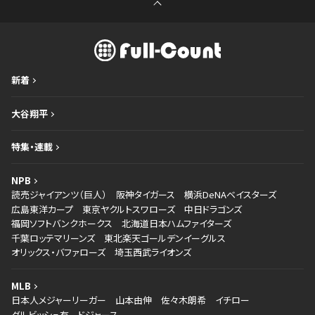
新着
大谷翔平
特集・連載
NPB
読売ジャイアンツ（巨人）
阪神タイガース
横浜DeNAベイスターズ
広島東洋カープ
東京ヤクルトスワローズ
中日ドラゴンズ
福岡ソフトバンクホークス
北海道日本ハムファイターズ
千葉ロッテマリーンズ
東北楽天ゴールデンイーグルス
オリックス・バファローズ
埼玉西武ライオンズ
MLB
日本人メジャーリーガー
山本由伸
佐々木朗希
イチロー
ダルビッシュ有
ドジャース