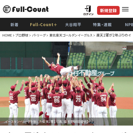
新規登録
新着
Full-Count＋
大谷翔平
特集・連載
NP
楽天2軍が2年ぶりのイ
HOME
プロ野球
パ・リーグ
東北楽天ゴールデンイーグルス
イースタン・リーグを制した楽天2軍【写真：楽天野球団提供】