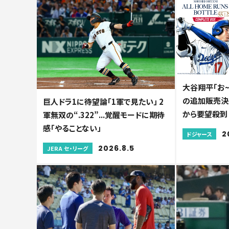
大谷翔平「お~
の追加販売決
巨人ドラ1に待望論「1軍で見たい」 2
から要望殺到
軍無双の“.322”...覚醒モードに期待
感「やることない」
2
ドジャース
2026.8.5
JERA セ・リーグ