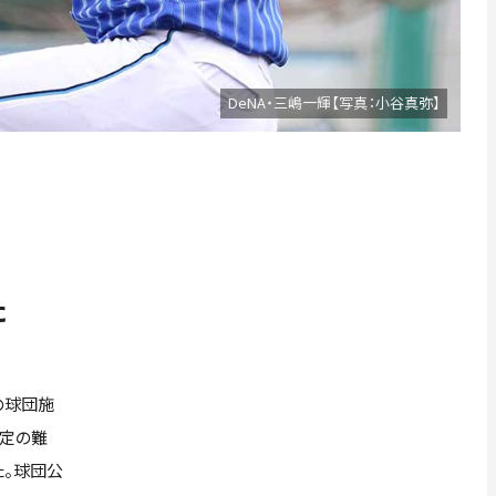
DeNA・三嶋一輝【写真：小谷真弥】
た
の球団施
指定の難
た。球団公