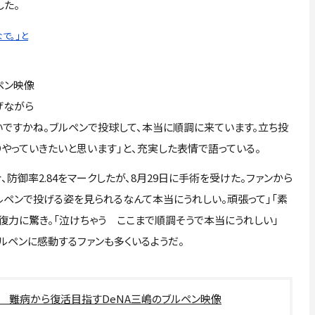
した。
で。」と
ペン映像
げながら
いですかね。ブルペンで投球して、本当に順調に来ています。立ち投
りやっていきたいと思います」と、充実した表情で語っている。
防御率2.84をマークしたが、8月29日に手術を受けた。ファンから
ブルペンで投げる姿を見られるなんて本当にうれしい。頑張って」「素
復力に驚き。「泣けちゃう ここまで順調そうで本当にうれしい」
ルペンに感動するファンも多くいるようだ。
」 難病から復活目指すDeNA三嶋のブルペン映像