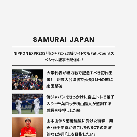
SAMURAI JAPAN
NIPPON EXPRESS「侍ジャパン」応援サイトでもFull-Countス
ペシャル記事を配信中!!
大学代表が総力戦で記念すべき初代王
者！ 新設大会決勝で延長11回の末に
米国撃破
侍ジャパンをきっかけに自主トレで弟子
入り…千葉ロッテ横山陸人が感謝する
成長を後押しした縁
山本由伸＆菊池雄星に受けた衝撃 楽
天・藤平尚真が過ごしたWBCでの刺激
的な1か月「上を目指したい」