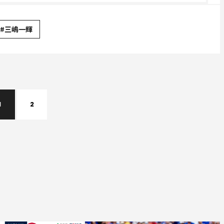
#三嶋一輝
1
2