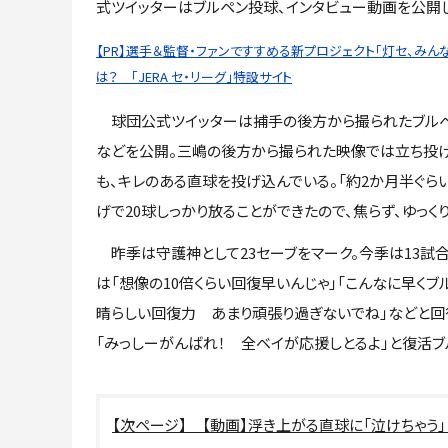
式ツイッターはブルペン投球、インタビュー動画を公開
【PR】選手＆監督・ファンですすめる新プロジェクト「灯セ、みんな
は？ 「JERA セ・リーグ」特設サイト
球団公式ツイッターは捕手の後方から撮られたブル
などを公開。三嶋の後方から撮られた映像では立ち投
も、キレのある直球を投げ込んでいる。「約2か月半ぐら
げで20球しっかり放ることができたので、焦らず、ゆっく
昨季は守護神として23セーブをマーク。今季は13試合、
は「想像の10倍くらい回復早いんじゃ」「こんなに早く
晴らしい回復力 あまり頑張り過ぎないでね」などと回
「みっしーがんばれ！ 全ベイが応援しとるよ」と復活ブ
【動画】浮き上がる直球に「泣けちゃう