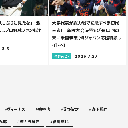
久しぶりに見たな」 “激
大学代表が総力戦で記念すべき初代
...プロ野球ファンも注
王者！ 新設大会決勝で延長11回の
末に米国撃破（侍ジャパン応援特設サ
イトへ）
.8.5
2026.7.27
侍ジャパン
#ヴィーナス
#柳裕也
#菅野智之
#森下暢仁
九郎
#戦力外通告
#細川成也