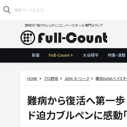
野球の「知りたい」がここに。ベースボール専門メディア
新着
Full-Count＋
大谷翔平
特集・連載
HOME
プロ野球
JERA セ・リーグ
横浜DeNAベイスタ
難病から復活へ第一歩
ド迫力ブルペンに感動「