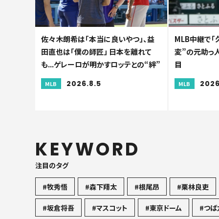
佐々木朗希は「本当に良いやつ」、益
MLB中継で「
田直也は「僕の師匠」 日本を離れて
変”の元助っ人
も...ゲレーロが明かすロッテとの“絆”
目
2026.8.5
2026
MLB
MLB
KEYWORD
注目のタグ
#牧秀悟
#森下翔太
#根尾昂
#栗林良吏
#坂倉将吾
#マスコット
#東京ドーム
#つば