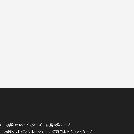
ス
横浜DeNAベイスターズ
広島東洋カープ
福岡ソフトバンクホークス
北海道日本ハムファイターズ