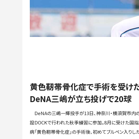
黄色靭帯骨化症で手術を受け
DeNA三嶋が立ち投げで20球
DeNAの三嶋一輝投手が13日、神奈川・横須賀市内
設DOCKで行われた秋季練習に参加。8月に受けた国
病「黄色靭帯骨化症」の手術後、初めてブルペン入りし