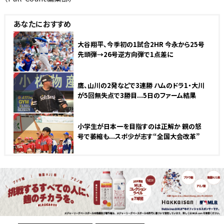
あなたにおすすめ
NEW
大谷翔平、今季初の1試合2HR 今永から25号
先頭弾→26号逆方向弾で1点差に
NEW
鷹、山川の2発などで3連勝 ハムのドラ1・大川
が5回無失点で3勝目...5日のファーム結果
NEW
小学生が日本一を目指すのは正解か 親の怒
号で萎縮も...スポ少が志す“全国大会改革”