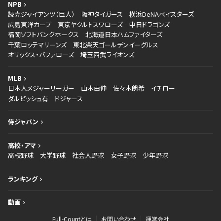
NPB
読売ジャイアンツ（巨人）
阪神タイガース
横浜DeNAベイスターズ
広島東洋カープ
東京ヤクルトスワローズ
中日ドラゴンズ
福岡ソフトバンクホークス
北海道日本ハムファイターズ
千葉ロッテマリーンズ
東北楽天ゴールデンイーグルス
オリックス・バファローズ
埼玉西武ライオンズ
MLB
日本人メジャーリーガー
山本由伸
佐々木朗希
イチロー
ダルビッシュ有
ドジャース
侍ジャパン
高校・アマ
高校野球
大学野球
社会人野球
女子野球
少年野球
ランキング
動画
Full-Countとは
お問い合わせ
運営会社