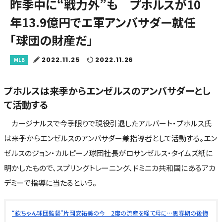
昨季中に“戦力外”も プホルスが10
年13.9億円でエ軍アンバサダー就任
「球団の財産だ」
2022.11.25
2022.11.26
MLB
プホルスは来季からエンゼルスのアンバサダーとし
て活動する
カージナルスで今季限りで現役引退したアルバート・プホルス氏
は来季からエンゼルスのアンバサダー兼指導者として活動する。エン
ゼルスのジョン・カルピーノ球団社長がロサンゼルス・タイムズ紙に
明かしたもので、スプリングトレーニング、ドミニカ共和国にあるアカ
デミーで指導に当たるという。
“欽ちゃん球団監督”片岡安祐美の今 2度の流産を経て母に…思春期の後悔