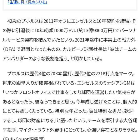
「生理に見て見ぬふりを」
42歳のプホルスは2011年オフにエンゼルスと10年契約を締結。そ
の際に引退後に10年総額1000万ドル（約13億9000万円）でパーソナ
ルサービス契約を結んでいたという。2021年途中に事実上の戦力外
（DFA）で退団となったものの、カルピーノ球団社長は「彼はチームの
アンバサダーのような役割を担う」と明かしている。
プホルスは歴代4位の703本塁打、歴代2位の2218打点をマーク。
将来の殿堂入りが確実視されている。エンゼルスのミナシアンGMは
「いつかフロントオフィスで仕事をしたり球団を運営したい気持ちが
あるとなったら、彼ならできると思う。今年成し遂げたことは、個人的
にとても嬉しく思っている。特別な年だった。彼は特別な男だ。歓迎
するし、球団の財産になる」と語ったという。チームを牽引する大谷翔
平投手、マイク・トラウト外野手にとっても、心強い存在となりそうだ。
（Full-Count編集部）