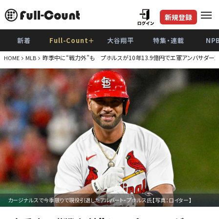
新規登録
新着
Full-Count＋
大谷翔平
特集・連載
NP
昨季中に“戦力外”も プホルスが10年13.9億円でエ軍アンバサダー
HOME
MLB
カージナルスで今季限りで現役引退したアルバート・プホルス氏【写真：ロイター】