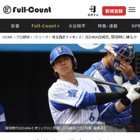
新規登録
新着
Full-Count＋
大谷翔平
特集・連載
NP
元DeNA白崎氏、現役時に縁なか
HOME
プロ野球
パ・リーグ
埼玉西武ライオンズ
現役時代はDeNAとオリックスに所属した白崎浩之氏【写真：編集部】