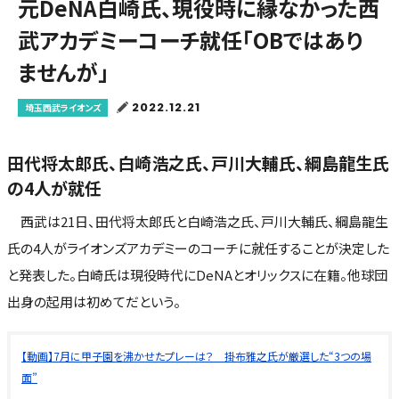
元DeNA白崎氏、現役時に縁なかった西
武アカデミーコーチ就任「OBではあり
ませんが」
2022.12.21
埼玉西武ライオンズ
田代将太郎氏、白崎浩之氏、戸川大輔氏、綱島龍生氏
の4人が就任
西武は21日、田代将太郎氏と白崎浩之氏、戸川大輔氏、綱島龍生
氏の4人がライオンズアカデミーのコーチに就任することが決定した
と発表した。白崎氏は現役時代にDeNAとオリックスに在籍。他球団
出身の起用は初めてだという。
【動画】7月に甲子園を沸かせたプレーは？ 掛布雅之氏が厳選した“3つの場
面”