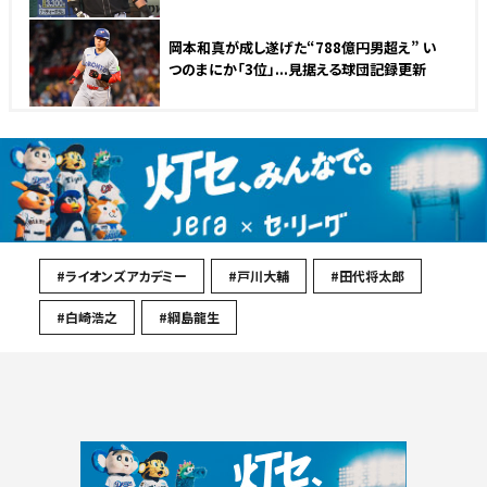
岡本和真が成し遂げた“788億円男超え” い
つのまにか「3位」...見据える球団記録更新
#ライオンズアカデミー
#戸川大輔
#田代将太郎
#白崎浩之
#綱島龍生