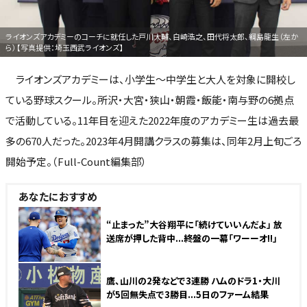
ライオンズアカデミーのコーチに就任した戸川大輔、白崎浩之、田代将太郎、綱島龍生（左か
ら）【写真提供：埼玉西武ライオンズ】
ライオンズアカデミーは、小学生～中学生と大人を対象に開校し
ている野球スクール。所沢・大宮・狭山・朝霞・飯能・南与野の6拠点
で活動している。11年目を迎えた2022年度のアカデミー生は過去最
多の670人だった。2023年4月開講クラスの募集は、同年2月上旬ごろ
開始予定。（Full-Count編集部）
あなたにおすすめ
“止まった”大谷翔平に「続けていいんだよ」 放
送席が押した背中...終盤の一幕「ワーーオ!!」
鷹、山川の2発などで3連勝 ハムのドラ1・大川
が5回無失点で3勝目...5日のファーム結果