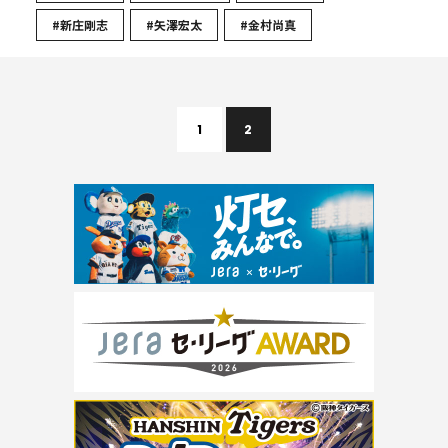
#新庄剛志
#矢澤宏太
#金村尚真
1
2