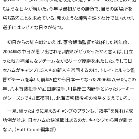
むような日々が続いた。今年は最初からの勝負で、自らの居場所を
勝ち取ることを求めている。鬼のような練習を課すわけではないが、
選手にはシビアな日々が待つ。
初日からの紅白戦といえば、落合博満監督が就任した初年度、
2004年の中日が思い出される。結果がどうだったかと言えば、目立
った戦力補強もないチームながらリーグ優勝を果たした。そして日
本ハムがキャンプに5人もの新人を帯同するのは、トレイ・ヒルマン監
督がチームを率い、前年5位から日本一となった2006年以来だ。この
年、八木智哉投手や武田勝投手、川島慶三内野手といったルーキー
がシーズンでも1軍帯同し、北海道移籍後初の快挙を支えている。
一見、偏ったように見えるキャンプのプランも、“故事”を見れば成
功例が並ぶ。日本ハムの快進撃はあるのか。キャンプから目が離せ
ない。（Full-Count編集部）