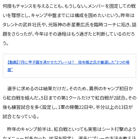
何度もチャンスを与えることも、もうしない。メンバーを固定しての戦
いを理想とし、キャンプ中盤までには構成を固めたいという。昨年は
タレントの武井壮氏や、元阪神の赤星憲広氏を臨時コーチに招き、話
題をさらったが、今年はその過程はもう過ぎたと判断しているのだろ
う。
【動画】7月に甲子園を沸かせたプレーは？ 掛布雅之氏が厳選した“3つの場
面”
選手に求めるのは結果だけだ。そのため、異例のキャンプ初日か
ら紅白戦を組んだ。5日までの第1クールだけで紅白戦が2試合。その
後も練習試合を多く設定し、1軍の稼働22日中、半分以上の13日が
試合となっている。
昨年のキャンプ前半は、紅白戦といっても実態はシート打撃のよう
なメニューが多かった。状況を設定し、選手にプレーの方法を教え込