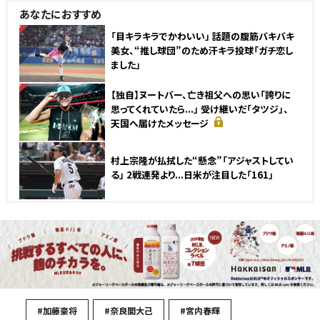
あなたにおすすめ
NEW
「目キラキラでかわいい」 話題の腹筋バキバキ
美女、“推し球団”のため汗キラ投球「ガチ恋し
ました」
NEW
【独自】ヌートバー、亡き祖父への思い「誇りに
思ってくれていたら...」 受け継いだ「タツジ」、
天国へ届けたメッセージ
村上宗隆が払拭した“懸念”「アジャストしてい
る」 2戦連発より...日米が注目した「161」
#加藤豪将
#奈良間大己
#宮内春輝