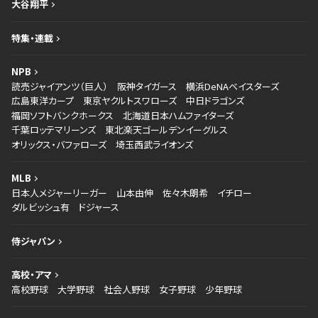
大谷翔平
特集・連載
NPB
読売ジャイアンツ（巨人）
阪神タイガース
横浜DeNAベイスターズ
広島東洋カープ
東京ヤクルトスワローズ
中日ドラゴンズ
福岡ソフトバンクホークス
北海道日本ハムファイターズ
千葉ロッテマリーンズ
東北楽天ゴールデンイーグルス
オリックス・バファローズ
埼玉西武ライオンズ
MLB
日本人メジャーリーガー
山本由伸
佐々木朗希
イチロー
ダルビッシュ有
ドジャース
侍ジャパン
高校・アマ
高校野球
大学野球
社会人野球
女子野球
少年野球