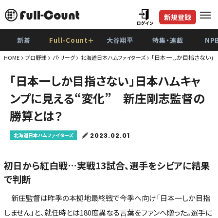
新規登録
新着
Full-Count＋
大谷翔平
特集・連載
NP
「日本一しか目指さない」
HOME
プロ野球
パ・リーグ
北海道日本ハムファイターズ
「日本一しか目指さない」日本ハムキャ
ンプに見える“変化” 新庄剛志監督の
勝算とは？
2023.02.01
北海道日本ハムファイターズ
初日から紅白戦…実戦13試合、選手をシビアに結果
で判断
新庄監督は昨季の本拠地最終戦で今季へ向け「日本一しか目指
しません」と、就任時とは180度異なる言葉をファンへ贈った。選手に