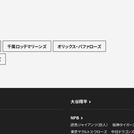
千葉ロッテマリーンズ
オリックス・バファローズ
ズ
大谷翔平
NPB
読売ジャイアンツ（巨人）
阪神タイガー
東京ヤクルトスワローズ
中日ドラゴンズ