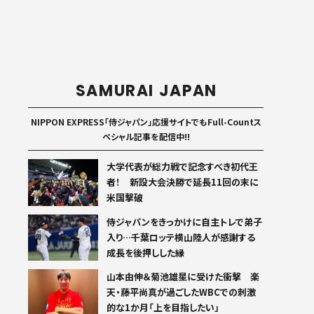
SAMURAI JAPAN
NIPPON EXPRESS「侍ジャパン」応援サイトでもFull-Countス
ペシャル記事を配信中!!
大学代表が総力戦で記念すべき初代王
者！ 新設大会決勝で延長11回の末に
米国撃破
侍ジャパンをきっかけに自主トレで弟子
入り…千葉ロッテ横山陸人が感謝する
成長を後押しした縁
山本由伸＆菊池雄星に受けた衝撃 楽
天・藤平尚真が過ごしたWBCでの刺激
的な1か月「上を目指したい」