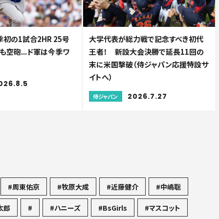
初の1試合2HR 25号
大学代表が総力戦で記念すべき初代
も空砲...ド軍は今季ワ
王者！ 新設大会決勝で延長11回の
末に米国撃破（侍ジャパン応援特設サ
イトへ）
026.8.5
2026.7.27
侍ジャパン
#周東佑京
#牧原大成
#近藤健介
#中嶋聡
太郎
#
#ハニーズ
#BsGirls
#マスコット