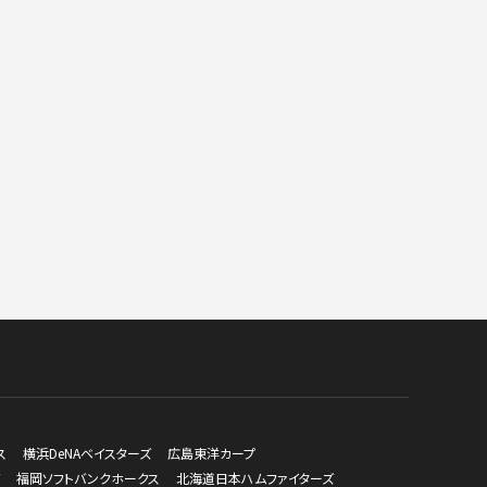
ス
横浜DeNAベイスターズ
広島東洋カープ
福岡ソフトバンクホークス
北海道日本ハムファイターズ