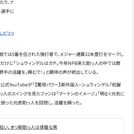
たり、ナ
る選手に
た“3つ
では5番を任された強打者で、メジャー通算22本塁打をマークし
ただけに「シュウィンデルはガチ。今年NPB来た助っ人の中では群
人野手の活躍を。頼むで！」と期待の声が続出している。
公式YouTubeが「【驚愕パワー】新外国人・シュウィンデル『初屋
っ人のスイングを見たファンは「マートンのイメージ」「明るく元気に
打を放った元虎助っ人を回想し、活躍を願った。
ル拾い、オリ新助っ人は律儀な男