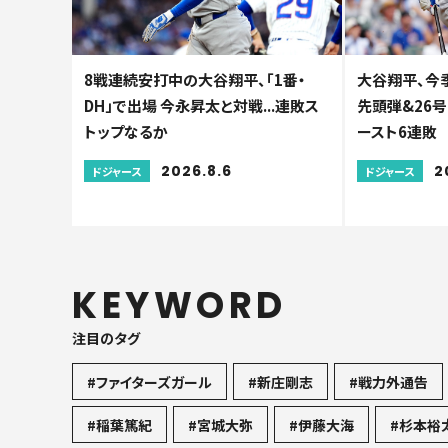
8戦連続安打中の大谷翔平、「1番・
大谷翔平、今季
DH」で出場 今永昇太と対戦...連敗ス
先頭弾&26号
トップなるか
ースト6連敗
2026.8.6
2
ドジャース
ドジャース
KEYWORD
注目のタグ
#ファイターズガール
#新庄剛志
#戦力外通告
#稲葉篤紀
#宮城大弥
#伊藤大海
#杉本裕