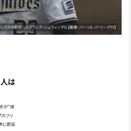
リックスの新助っ人フランク・シュウィンデル【画像：パーソル パ・リーグTV】
っ人は
手が“律
プのフリ
声に即反