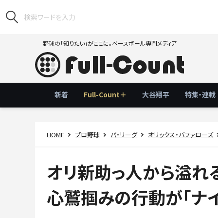
野球の「知りたい」がここに。ベースボール専門メディア
新着
Full-Count＋
大谷翔平
特集・連載
HOME
プロ野球
パ・リーグ
オリックス・バファローズ
オリ新助っ人から溢れる
心鷲掴みの行動が「ナイ