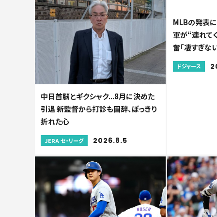
MLBの発表に
軍が“連れて
奮「凄すぎない
2
ドジャース
中日首脳とギクシャク...8月に決めた
引退 新監督から打診も固辞、ぽっきり
折れた心
2026.8.5
JERA セ・リーグ