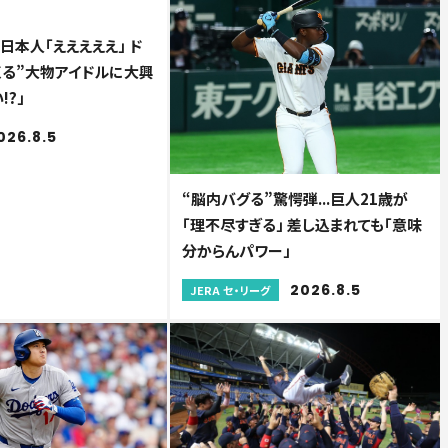
日本人「えええええ」 ド
くる”大物アイドルに大興
!?」
026.8.5
“脳内バグる”驚愕弾...巨人21歳が
「理不尽すぎる」 差し込まれても「意味
分からんパワー」
2026.8.5
JERA セ・リーグ