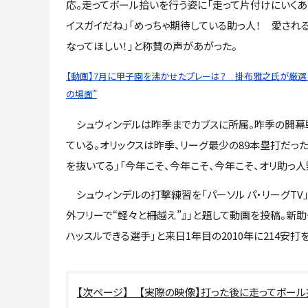
応。走ってボール拾いを行う姿に「走って片付けにいくあ
イスガイだね」「めっちゃ期待している助っ人！ 愛され
なってほしい！」と称賛の声があがった。
【動画】7月に甲子園を沸かせたプレーは？ 掛布雅之氏が厳選し
の場面”
シュウィンデルは昨季までカブスに所属。昨季の開幕戦
ている。オリックスは昨季、リーグ最少の89本塁打だっ
を抜いてる」「今年こそ、今年こそ、今年こそ、オリ助っ
シュウィンデルの打撃練習を「パーソル パ・リーグTV」
外フリーで“軽々と柵越え”』」と題して動画を投稿。新助
ハッスルできる選手」と来日1年目の2010年に214安
【実際の映像】打った後に走ってボー