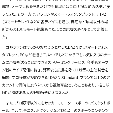
解禁。オープン戦を見るだけでも球場にはコロナ禍以前の活気が戻
ってきた。その一方で、パソコンやスマートフォン、タブレット、テレビ
（スマートテレビ）などの各デバイスを通じ、自宅など球場以外の場
所から楽しむリモート観戦もまた、1つの応援スタイルとして定着し
た。
野球ファンはすっかりおなじみとなったDAZNは、スマートフォン、
タブレット、PCなどを通じて、いつでもどこからでもお気に入りのチー
ムに声援を送ることができるストリーミングサービス。今季もオープ
ン戦のライブ配信に続き、開幕後も広島を除く11球団の主催試合を
網羅。プロ野球が視聴できる「DAZN Standard」プランでは1つのア
カウントで同時に2デバイスから視聴可能ということもあり、“推し球
団”が複数ある大の野球好きにオススメだ。
また、プロ野球以外にもサッカー、モータースポーツ、バスケットボ
ール、ゴルフ、テニス、ボクシングなど130以上のスポーツコンテンツ