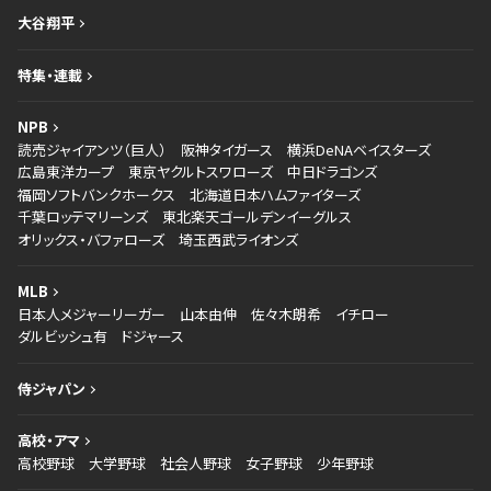
大谷翔平
特集・連載
NPB
読売ジャイアンツ（巨人）
阪神タイガース
横浜DeNAベイスターズ
広島東洋カープ
東京ヤクルトスワローズ
中日ドラゴンズ
福岡ソフトバンクホークス
北海道日本ハムファイターズ
千葉ロッテマリーンズ
東北楽天ゴールデンイーグルス
オリックス・バファローズ
埼玉西武ライオンズ
MLB
日本人メジャーリーガー
山本由伸
佐々木朗希
イチロー
ダルビッシュ有
ドジャース
侍ジャパン
高校・アマ
高校野球
大学野球
社会人野球
女子野球
少年野球