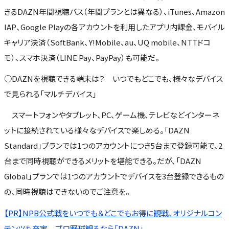
きるDAZN年間視聴パス（年間プランとは異なる）、iTunes、Amazon
IAP、Google Playの各アカウントを利用したアプリ内課金、モバイル
キャリア決済（SoftBank、Y!Mobile、au、UQ mobile、NTTドコ
モ）、スマホ決済（LINE Pay、PayPay）も可能だ。
○DAZNを視聴できる端末は？ いつでもどこでも、様々なデバイス
で見られる「マルチデバイス」
スマートフォンやタブレット、PC、ゲーム機、テレビなどインターネ
ットに接続されている様々なデバイスで楽しめる。「DAZN
Standard」プランでは1つのアカウントにつき5台まで登録可能で、2
台まで同時視聴ができるメリットを堪能できる。だが、「DAZN
Global」プランでは1つのアカウントでデバイスを3台登録できるもの
の、同時視聴はできないのでご注意を。
【PR】NPB公式戦をいつでも＆どこでもお得に観戦、オリジナルコン
テンツも充実 プロ野球観るなら「DAZN」