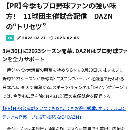
【PR】今季もプロ野球ファンの強い味
方！ 11球団主催試合配信 DAZN
の“トリセツ”
2023.03.31
2026.02.05
PR
3月30日に2023シーズン開幕、DAZNはプロ野球ファ
ンを全力サポート
侍ジャパン大活躍の興奮も冷めやらない3月30日、いよいよプロ
野球2023シーズンが新球場・エスコンフィールド北海道で行われる
日本ハム-楽天で開幕する。スポーツ・チャンネル「DAZN（ダゾーン）」
では、今季も広島を除くNPB11球団の主催試合を配信する。
【PR】NPB公式戦をいつでも＆どこでもお得に観戦、オリジナルコン
テンツも充実 プロ野球観るなら「DAZN」
今シーズンは各球団が4年ぶりにマスク非着用での声出し応援を