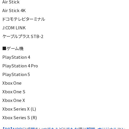
Air Stick
Air Stick 4K
ドコモテレビターミナル
J:COM LINK
ケーブルプラス STB-2
■ゲーム機
PlayStation 4
PlayStation 4 Pro
PlayStation 5
Xbox One
Xbox One S
Xbox One X
Xbox Series X (L)
Xbox Series S (R)