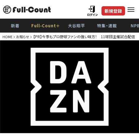
新規登録
新着
Full-Count＋
大谷翔平
特集・連載
NP
【PR】今季もプロ野球ファンの強い味方！ 11球団主催試合配信 D
HOME
お知らせ